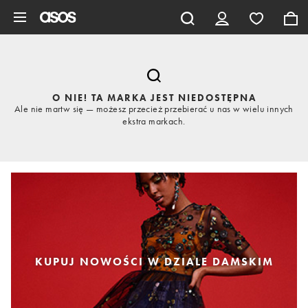
Pomiń i przejdź do głównej zawartości
O NIE! TA MARKA JEST NIEDOSTĘPNA
Ale nie martw się — możesz przecież przebierać u nas w wielu innych
ekstra markach.
KUPUJ NOWOŚCI W DZIALE DAMSKIM