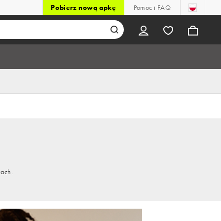
Pobierz nową apkę
Pomoc i FAQ
kach.