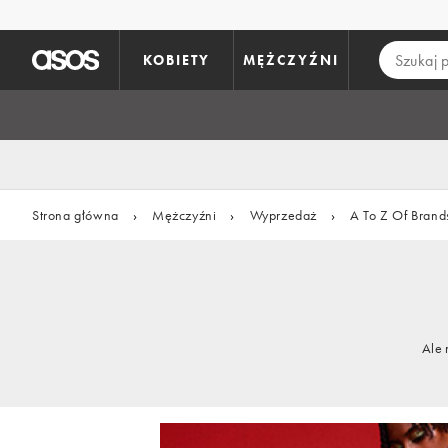
Pomiń i przejdź do głównej zawartości
KOBIETY
MĘŻCZYŹNI
Strona główna
›
Mężczyźni
›
Wyprzedaż
›
A To Z Of Brand
Ale 