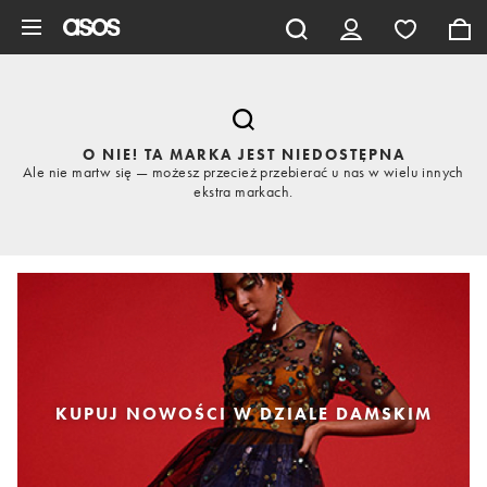
Pomiń i przejdź do głównej zawartości
O NIE! TA MARKA JEST NIEDOSTĘPNA
Ale nie martw się — możesz przecież przebierać u nas w wielu innych
ekstra markach.
KUPUJ NOWOŚCI W DZIALE DAMSKIM