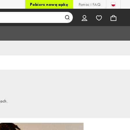
Pobierz nową apkę
Pomoc i FAQ
kach.