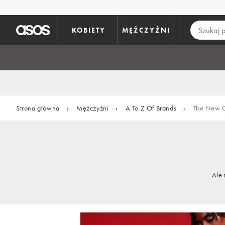
Pomiń i przejdź do głównej zawartości
KOBIETY
MĘŻCZYŹNI
Strona główna
›
Mężczyźni
›
A To Z Of Brands
›
The New C
Ale 