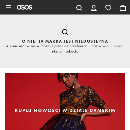
Pomiń i przejdź do głównej zawartości
O NIE! TA MARKA JEST NIEDOSTĘPNA
Ale nie martw się — możesz przecież przebierać u nas w wielu innych
ekstra markach.
KUPUJ NOWOŚCI W DZIALE DAMSKIM