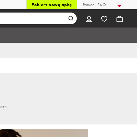
Pobierz nową apkę
Pomoc i FAQ
kach.