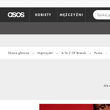
Pomiń i przejdź do głównej zawartości
KOBIETY
MĘŻCZYŹNI
Strona główna
›
Mężczyźni
›
A To Z Of Brands
›
Puma
›
Ale 