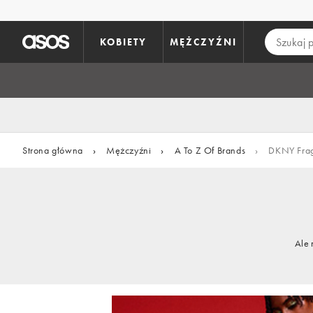
Pomiń i przejdź do głównej zawartości
KOBIETY
MĘŻCZYŹNI
Strona główna
›
Mężczyźni
›
A To Z Of Brands
›
DKNY Fra
Ale 