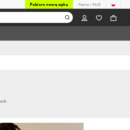
Pobierz nową apkę
Pomoc i FAQ
kach.