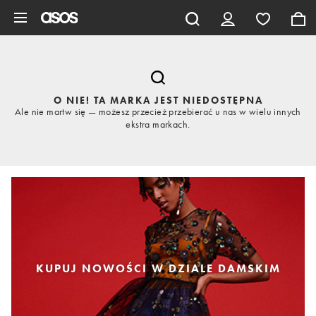
Pomiń i przejdź do głównej zawartości
O NIE! TA MARKA JEST NIEDOSTĘPNA
Ale nie martw się — możesz przecież przebierać u nas w wielu innych
ekstra markach.
KUPUJ NOWOŚCI W DZIALE DAMSKIM