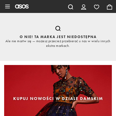
Pomiń i przejdź do głównej zawartości
O NIE! TA MARKA JEST NIEDOSTĘPNA
Ale nie martw się — możesz przecież przebierać u nas w wielu innych
ekstra markach.
KUPUJ NOWOŚCI W DZIALE DAMSKIM