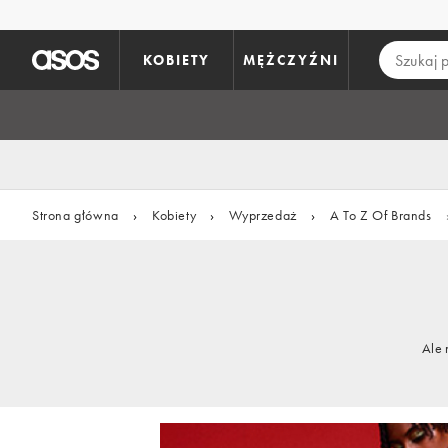
Pomiń i przejdź do głównej zawartości
KOBIETY
MĘŻCZYŹNI
Strona główna
›
Kobiety
›
Wyprzedaż
›
A To Z Of Brands
Ale 