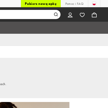
Pobierz nową apkę
Pomoc i FAQ
kach.