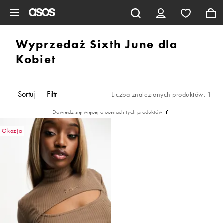
Pomiń i przejdź do głównej zawartości
Wyprzedaż Sixth June dla
Kobiet
Sortuj
Filtr
Liczba znalezionych produktów: 1
Dowiedz się więcej o ocenach tych produktów
Okazja