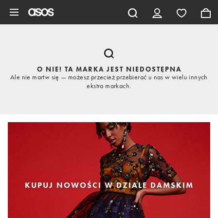
Pomiń i przejdź do głównej zawartości
O NIE! TA MARKA JEST NIEDOSTĘPNA
Ale nie martw się — możesz przecież przebierać u nas w wielu innych
ekstra markach.
KUPUJ NOWOŚCI W DZIALE DAMSKIM