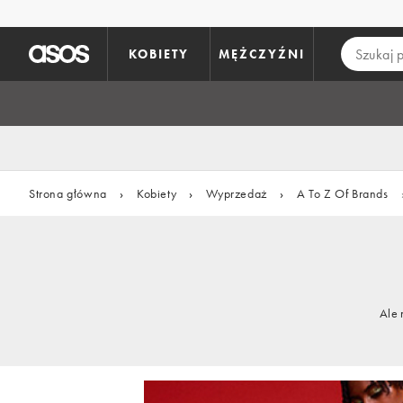
Pomiń i przejdź do głównej zawartości
KOBIETY
MĘŻCZYŹNI
Strona główna
›
Kobiety
›
Wyprzedaż
›
A To Z Of Brands
Ale 