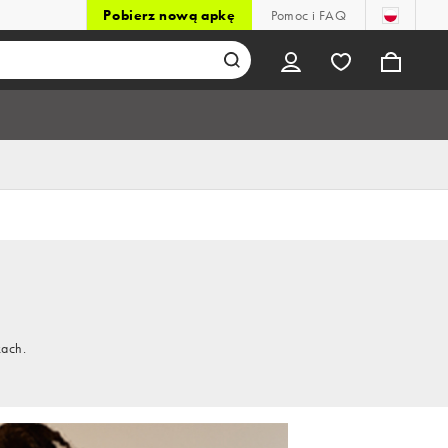
Pobierz nową apkę
Pomoc i FAQ
kach.