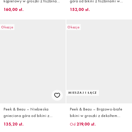
kąpielowy w groszki z fiszbinami
góra od bikini z fiszbinami w
i kokardkami na ramiączkach
drobne groszki
160,00 zł.
152,00 zł.
Okazja
Okazja
MIESZAJ I ŁĄCZ
Peek & Beau – Niebieska
Peek & Beau – Brązowo-białe
gnieciona góra od bikini z
bikini w groszki z dekoltem
fiszbinami i falowanym brzegiem
bandeau
135,20 zł.
Od
219,00 zł.