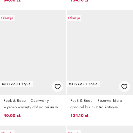
84,00 zł.
134,10 zł.
cytryny
Okazja
Okazja
MIESZAJ I ŁĄCZ
MIESZAJ I ŁĄCZ
Peek & Beau – Czerwony
Peek & Beau – Różowo-biała
wysoko wycięty dół od bikini w
góra od bikini z trójkątnymi
kratkę vichy z kokardką
miseczkami i falbanką
40,00 zł.
134,10 zł.