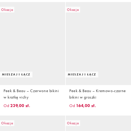
Okazja
Okazja
MIESZAJ I ŁĄCZ
MIESZAJ I ŁĄCZ
Peek & Beau – Czerwone bikini
Peek & Beau – Kremowo-czarne
w kratkę vichy
bikini w groszki
Od
239,00 zł.
Od
164,00 zł.
Okazja
Okazja