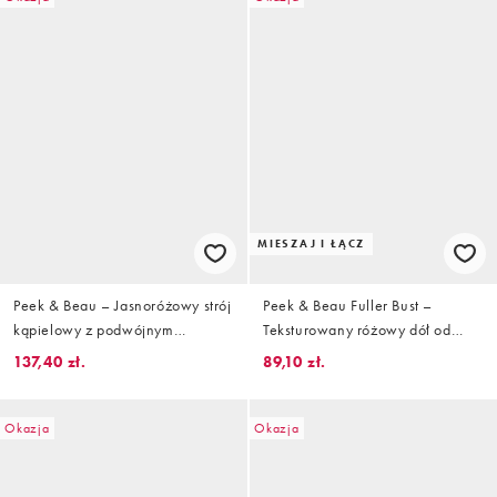
MIESZAJ I ŁĄCZ
Peek & Beau – Jasnoróżowy strój
Peek & Beau Fuller Bust –
kąpielowy z podwójnym
Teksturowany różowy dół od
falowanym brzegiem
bikini z podwyższonym stanem i
137,40 zł.
89,10 zł.
muszelkowym wykończeniem
Okazja
Okazja