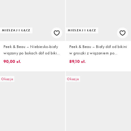
MIESZAJ I ŁĄCZ
MIESZAJ I ŁĄCZ
Peek & Beau – Niebiesko-biały
Peek & Beau – Biały dół od bikini
wiązany po bokach dół od bikini
w groszki z wiązaniem po
w groszki z kontrastową
bokach
90,00 zł.
89,10 zł.
lamówką
Okazja
Okazja