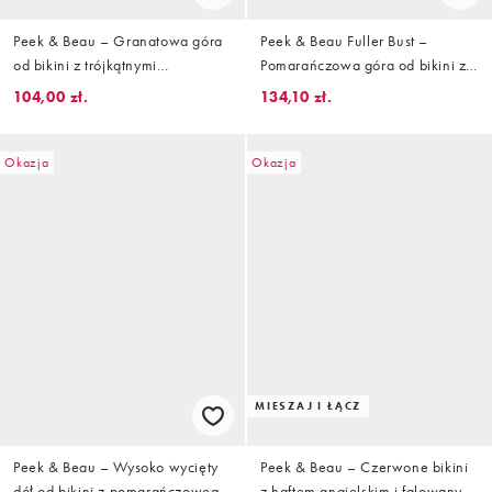
Peek & Beau – Granatowa góra
Peek & Beau Fuller Bust –
od bikini z trójkątnymi
Pomarańczowa góra od bikini z
miseczkami w kratę vichy
trójkątnymi miseczkami i wzorem
104,00 zł.
134,10 zł.
w kratkę vichy i brzoskwinie
Okazja
Okazja
MIESZAJ I ŁĄCZ
Peek & Beau – Wysoko wycięty
Peek & Beau – Czerwone bikini
dół od bikini z pomarańczowego
z haftem angielskim i falowanym