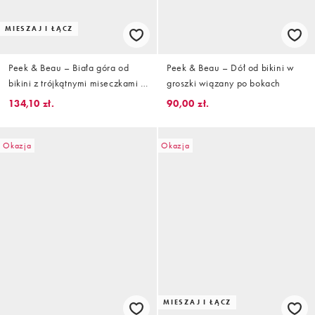
MIESZAJ I ŁĄCZ
Peek & Beau – Biała góra od
Peek & Beau – Dół od bikini w
bikini z trójkątnymi miseczkami w
groszki wiązany po bokach
groszki
134,10 zł.
90,00 zł.
Okazja
Okazja
MIESZAJ I ŁĄCZ