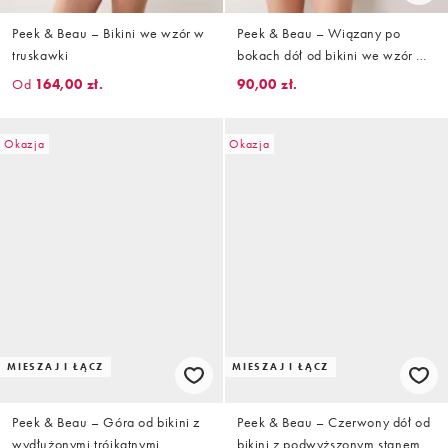
Peek & Beau – Bikini we wzór w
Peek & Beau – Wiązany po
truskawki
bokach dół od bikini we wzór w
truskawki
Od
164,00 zł.
90,00 zł.
Okazja
Okazja
MIESZAJ I ŁĄCZ
MIESZAJ I ŁĄCZ
Peek & Beau – Góra od bikini z
Peek & Beau – Czerwony dół od
wydłużonymi trójkątnymi
bikini z podwyższonym stanem w