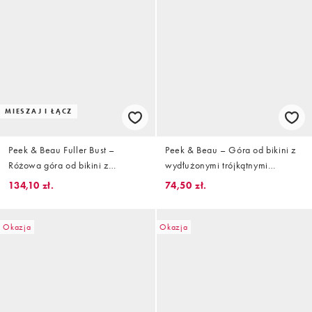
MIESZAJ I ŁĄCZ
Peek & Beau Fuller Bust –
Peek & Beau – Góra od bikini z
Różowa góra od bikini z
wydłużonymi trójkątnymi
trójkątnymi miseczkami z
miseczkami w niebieskie paski z
134,10 zł.
74,50 zł.
muszelkowym wykończeniem
różowym wykończeniem
Okazja
Okazja