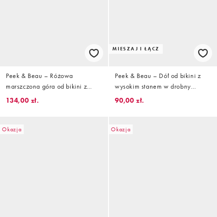
MIESZAJ I ŁĄCZ
Peek & Beau – Różowa
Peek & Beau – Dół od bikini z
marszczona góra od bikini z
wysokim stanem w drobny
trójkątnymi miseczkami
kwiatowy wzór
134,00 zł.
90,00 zł.
Okazja
Okazja