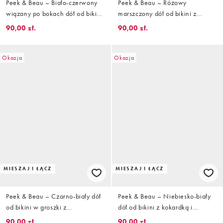
Peek & Beau – Biało-czerwony
Peek & Beau – Różowy
wiązany po bokach dół od bikini
marszczony dół od bikini z
w groszki
podwyższonym stanem
90,00 zł.
90,00 zł.
Okazja
Okazja
MIESZAJ I ŁĄCZ
MIESZAJ I ŁĄCZ
Peek & Beau – Czarno-biały dół
Peek & Beau – Niebiesko-biały
od bikini w groszki z
dół od bikini z kokardką i
podwyższonym stanem i
falbanką we wzór w kratkę vichy
90,00 zł.
90,00 zł.