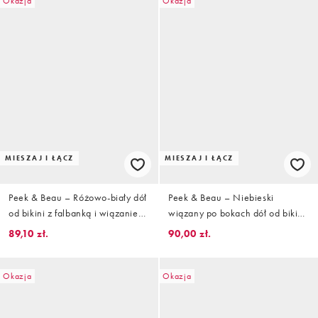
Okazja
Okazja
MIESZAJ I ŁĄCZ
MIESZAJ I ŁĄCZ
Peek & Beau – Różowo-biały dół
Peek & Beau – Niebieski
od bikini z falbanką i wiązaniem
wiązany po bokach dół od bikini
po bokach
w drobny kwiatowy wzór z
89,10 zł.
90,00 zł.
kontrastowym wykończeniem
Okazja
Okazja