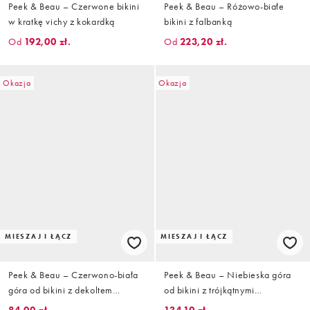
Peek & Beau – Czerwone bikini
Peek & Beau – Różowo-białe
w kratkę vichy z kokardką
bikini z falbanką
Od
192,00 zł.
Od
223,20 zł.
Okazja
Okazja
MIESZAJ I ŁĄCZ
MIESZAJ I ŁĄCZ
Peek & Beau – Czerwono-biała
Peek & Beau – Niebieska góra
góra od bikini z dekoltem
od bikini z trójkątnymi
bandeau w groszki
miseczkami w kratkę vichy i