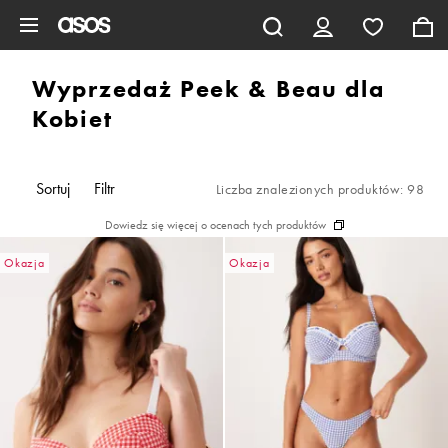
Pomiń i przejdź do głównej zawartości
Wyprzedaż Peek & Beau dla
Kobiet
Sortuj
Filtr
Liczba znalezionych produktów: 98
Dowiedz się więcej o ocenach tych produktów
Okazja
Okazja