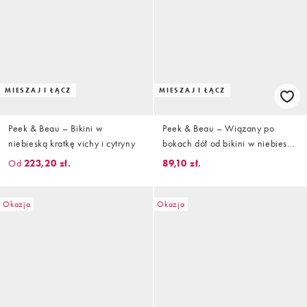
MIESZAJ I ŁĄCZ
MIESZAJ I ŁĄCZ
Peek & Beau – Bikini w
Peek & Beau – Wiązany po
niebieską kratkę vichy i cytryny
bokach dół od bikini w niebieską
kratkę vichy i cytryny
Od
223,20 zł.
89,10 zł.
Okazja
Okazja