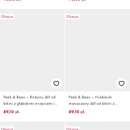
ozdobnym wykończeniem
Okazja
Okazja
Peek & Beau – Różowy dół od
Peek & Beau – Niebieski
bikini z głębokimi wcięciami i
marszczony dół od bikini z
kremowym koronkowym
podwyższonym stanem i
89,10 zł.
89,10 zł.
wykończeniem
motylkowym wykończeniem
Okazja
Okazja