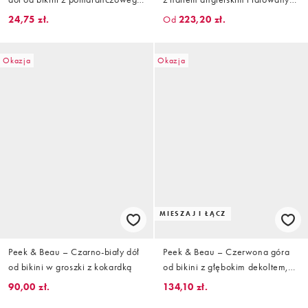
materiału z fakturą – tylko w
brzegiem
24,75 zł.
Od
223,20 zł.
ASOS
Okazja
Okazja
MIESZAJ I ŁĄCZ
Peek & Beau – Czarno-biały dół
Peek & Beau – Czerwona góra
od bikini w groszki z kokardką
od bikini z głębokim dekoltem,
angielskim haftem i motylkowym
90,00 zł.
134,10 zł.
wykończeniem