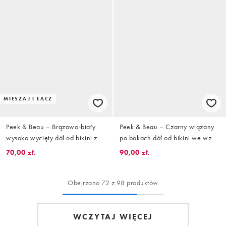
MIESZAJ I ŁĄCZ
Peek & Beau – Brązowo-biały
Peek & Beau – Czarny wiązany
wysoko wycięty dół od bikini z
po bokach dół od bikini we wzór
kontrastowym wykończeniem
w wisienki
70,00 zł.
90,00 zł.
Obejrzano 72 z 98 produktów
WCZYTAJ WIĘCEJ