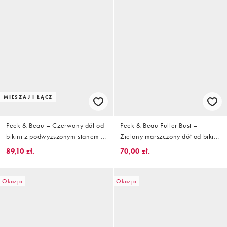
MIESZAJ I ŁĄCZ
Peek & Beau – Czerwony dół od
Peek & Beau Fuller Bust –
bikini z podwyższonym stanem z
Zielony marszczony dół od bikini
haftem angielskim i motylkowym
z wiązaniami po bokach
89,10 zł.
70,00 zł.
wykończeniem
Okazja
Okazja