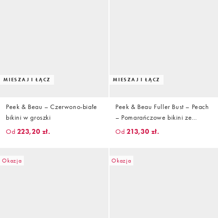
MIESZAJ I ŁĄCZ
MIESZAJ I ŁĄCZ
Peek & Beau – Czerwono-białe
Peek & Beau Fuller Bust – Peach
bikini w groszki
– Pomarańczowe bikini ze
wzorem w kratkę vichy
Od
223,20 zł.
Od
213,30 zł.
Okazja
Okazja