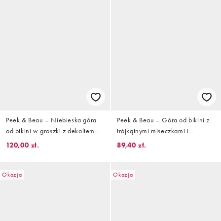
Peek & Beau – Niebieska góra
Peek & Beau – Góra od bikini z
od bikini w groszki z dekoltem
trójkątnymi miseczkami i
bandeau i kontrastowym
falbanką w drobny kwiatowy
120,00 zł.
89,40 zł.
różowym wykończeniem
wzór
Okazja
Okazja