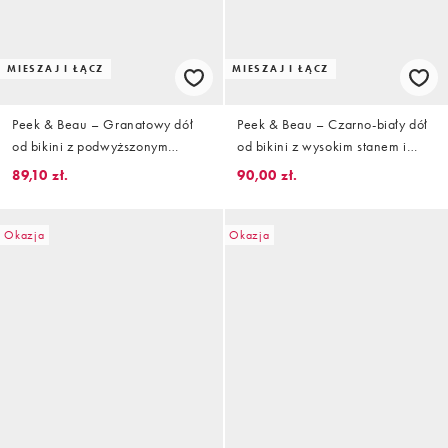
MIESZAJ I ŁĄCZ
MIESZAJ I ŁĄCZ
Peek & Beau – Granatowy dół
Peek & Beau – Czarno-biały dół
od bikini z podwyższonym
od bikini z wysokim stanem i
stanem i haftem angielskim
falowanym brzegiem w kratkę
89,10 zł.
90,00 zł.
vichy
Okazja
Okazja