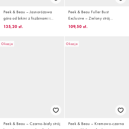
Peek & Beau – Jasnoróżowa
Peek & Beau Fuller Bust
góra od bikini z fiszbinami i
Exclusive – Zielony strój
podwójnym falowanym brzegiem
kąpielowy w paski zebry z
135,20 zł.
109,50 zł.
fiszbinami
Okazja
Okazja
Peek & Beau – Czarno-biały strój
Peek & Beau – Kremowo-czarna