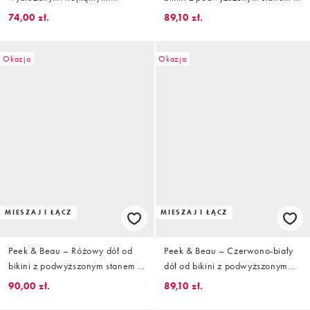
miseczkami we wzór w truskawki
kratkę vichy z kokardką
74,00 zł.
89,10 zł.
Okazja
Okazja
MIESZAJ I ŁĄCZ
MIESZAJ I ŁĄCZ
Peek & Beau – Różowy dół od
Peek & Beau – Czerwono-biały
bikini z podwyższonym stanem w
dół od bikini z podwyższonym
paski
stanem w groszki
90,00 zł.
89,10 zł.