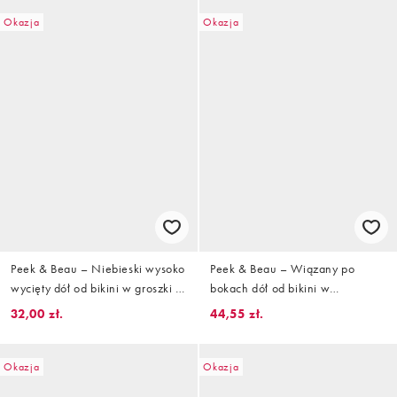
Okazja
Okazja
Peek & Beau – Niebieski wysoko
Peek & Beau – Wiązany po
wycięty dół od bikini w groszki z
bokach dół od bikini w
kontrastowym różowym
niebieskie paski z kontrastowym
32,00 zł.
44,55 zł.
wykończeniem
różowym wykończeniem
Okazja
Okazja