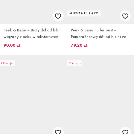
MIESZAJ I ŁĄCZ
Peek & Beau – Biały dół od bikini
Peek & Beau Fuller Bust –
wiązany z boku w teksturowane
Pomarańczowy dół od bikini ze
kropki
wzorem w kratkę vichy i
90,00 zł.
79,20 zł.
brzoskwinie i wiązaniami po
bokach
Okazja
Okazja