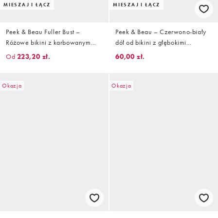
MIESZAJ I ŁĄCZ
MIESZAJ I ŁĄCZ
Peek & Beau Fuller Bust –
Peek & Beau – Czerwono-biały
Różowe bikini z karbowanym
dół od bikini z głębokimi
wykończeniem
wcięciami w groszki
Od
223,20 zł.
60,00 zł.
Okazja
Okazja