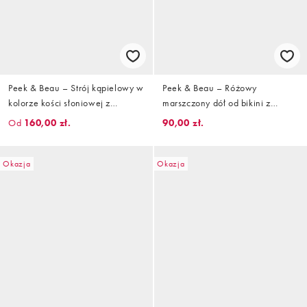
Peek & Beau – Strój kąpielowy w
Peek & Beau – Różowy
kolorze kości słoniowej z
marszczony dół od bikini z
fiszbinami i marszczonymi
wiązaniem po bokach
Od
160,00 zł.
90,00 zł.
ramiączkami
Okazja
Okazja