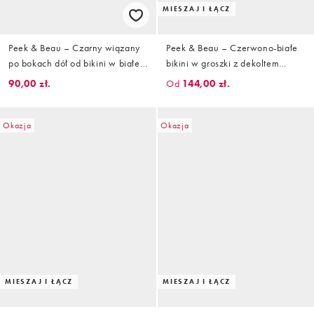
MIESZAJ I ŁĄCZ
Peek & Beau – Czarny wiązany
Peek & Beau – Czerwono-białe
po bokach dół od bikini w białe
bikini w groszki z dekoltem
groszki
bandeau
90,00 zł.
Od
144,00 zł.
Okazja
Okazja
MIESZAJ I ŁĄCZ
MIESZAJ I ŁĄCZ