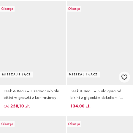
Okazja
Okazja
MIESZAJ I ŁĄCZ
MIESZAJ I ŁĄCZ
Peek & Beau – Czerwono-białe
Peek & Beau – Biała góra od
bikini w groszki z kontrastowymi
bikini z głębokim dekoltem i
paskami
haftem angielskim
Od
258,10 zł.
134,00 zł.
Okazja
Okazja