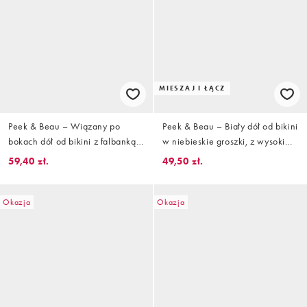
MIESZAJ I ŁĄCZ
Peek & Beau – Wiązany po
Peek & Beau – Biały dół od bikini
bokach dół od bikini z falbanką
w niebieskie groszki, z wysokim
w drobny kwiatowy wzór
stanem
59,40 zł.
49,50 zł.
Okazja
Okazja