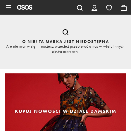
Pomiń i przejdź do głównej zawartości
O NIE! TA MARKA JEST NIEDOSTĘPNA
Ale nie martw się — możesz przecież przebierać u nas w wielu innych
ekstra markach.
KUPUJ NOWOŚCI W DZIALE DAMSKIM