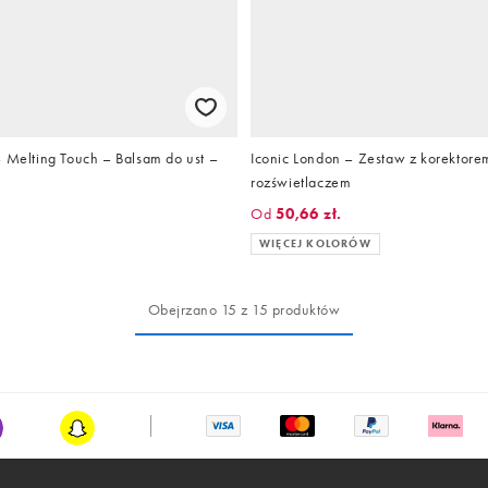
– Melting Touch – Balsam do ust –
Iconic London – Zestaw z korektorem
rozświetlaczem
Od
50,66 zł.
WIĘCEJ KOLORÓW
Obejrzano 15 z 15 produktów
stagram
Snapchat