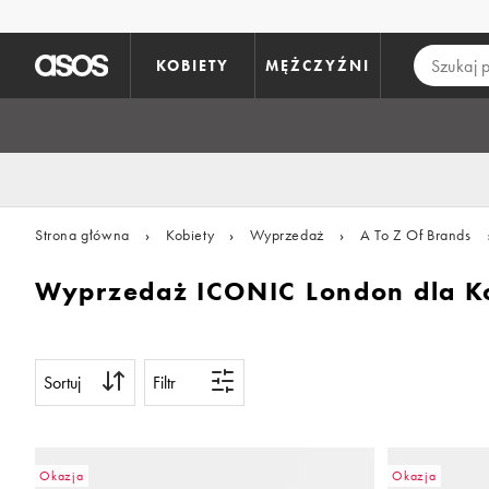
Pomiń i przejdź do głównej zawartości
KOBIETY
MĘŻCZYŹNI
Strona główna
›
Kobiety
›
Wyprzedaż
›
A To Z Of Brands
Wyprzedaż ICONIC London dla K
Sortuj
Filtr
Okazja
Okazja