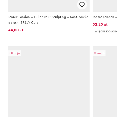
Iconic London – Fuller Pout Sculpting – Konturówka
Iconic London 
do ust - SRSLY Cute
52,25 zł.
44,00 zł.
WIĘCEJ KOLO
Okazja
Okazja