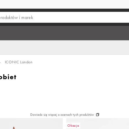
›
ICONIC London
obiet
Dowiedz się więcej o ocenach tych produktów
Okazja