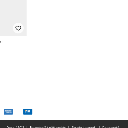
 i
Dane ASOS
Prywatność i pliki cookie
Zasady i warunki
Dostępność