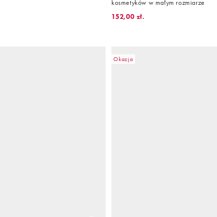
kosmetyków w małym rozmiarze
152,00 zł.
Okazja