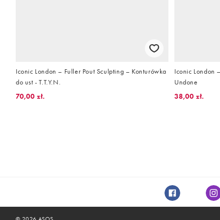
Iconic London – Fuller Pout Sculpting – Konturówka
Iconic London 
do ust - T.T.Y.N.
Undone
70,00 zł.
38,00 zł.
Facebook
In
©
2026
ASOS