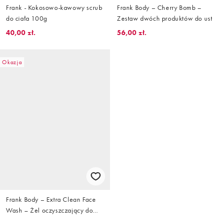
Frank - Kokosowo-kawowy scrub
Frank Body – Cherry Bomb –
do ciała 100g
Zestaw dwóch produktów do ust
40,00 zł.
56,00 zł.
Okazja
Frank Body – Extra Clean Face
Wash – Żel oczyszczający do
twarzy, 140 ml