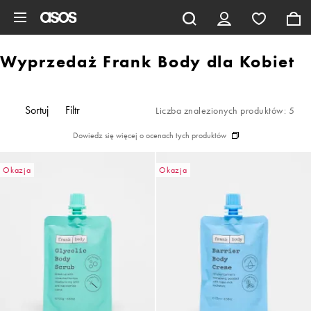
Pomiń i przejdź do głównej zawartości
Wyprzedaż Frank Body dla Kobiet
Sortuj
Filtr
Liczba znalezionych produktów: 5
Dowiedz się więcej o ocenach tych produktów
Okazja
Okazja