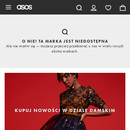
Pomiń i przejdź do głównej zawartości
O NIE! TA MARKA JEST NIEDOSTĘPNA
Ale nie martw się — możesz przecież przebierać u nas w wielu innych
ekstra markach.
KUPUJ NOWOŚCI W DZIALE DAMSKIM