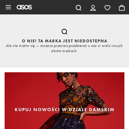
Pomiń i przejdź do głównej zawartości
O NIE! TA MARKA JEST NIEDOSTĘPNA
Ale nie martw się — możesz przecież przebierać u nas w wielu innych
ekstra markach.
KUPUJ NOWOŚCI W DZIALE DAMSKIM