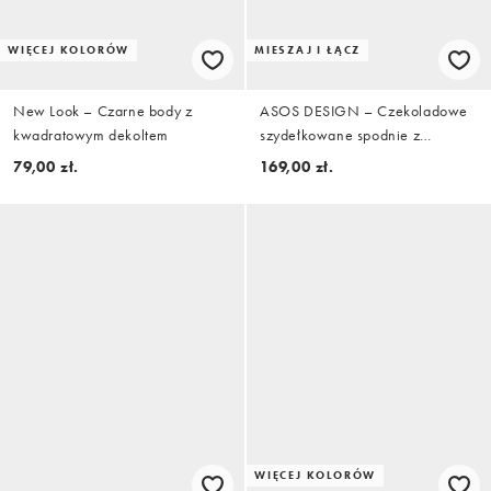
WIĘCEJ KOLORÓW
MIESZAJ I ŁĄCZ
New Look – Czarne body z
ASOS DESIGN – Czekoladowe
kwadratowym dekoltem
szydełkowane spodnie z
rozszerzanymi nogawkami z
79,00 zł.
169,00 zł.
koronki w kwiatowy wzór, część
zestawu
WIĘCEJ KOLORÓW