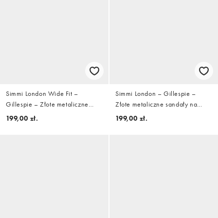
Simmi London Wide Fit –
Simmi London – Gillespie –
Gillespie – Złote metaliczne
Złote metaliczne sandały na
sandały na wysokim obcasie
wysokim obcasie
199,00 zł.
199,00 zł.