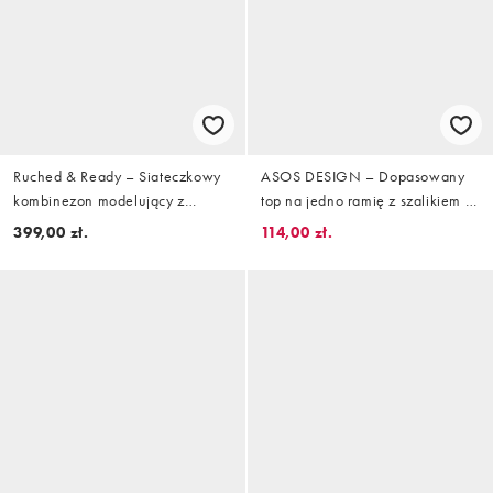
Ruched & Ready – Siateczkowy
ASOS DESIGN – Dopasowany
kombinezon modelujący z
top na jedno ramię z szalikiem w
golfem i długimi rękawami we
kolorze różowobrązowym
399,00 zł.
114,00 zł.
wzór w panterkę