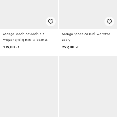
Mango spódnicospodnie z
Mango spódnica midi we wzór
wiązaną talią mini w beżu z
zebry
brązowym wzorem w kratę
219,00 zł.
299,00 zł.