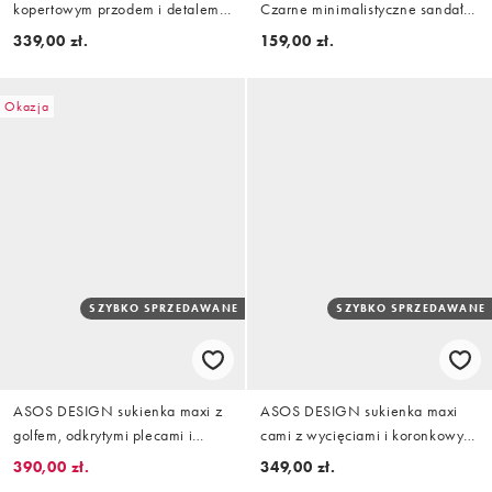
kopertowym przodem i detalem
Czarne minimalistyczne sandały
szalika w miękkim khaki
na obcasie
339,00 zł.
159,00 zł.
Okazja
SZYBKO SPRZEDAWANE
SZYBKO SPRZEDAWANE
ASOS DESIGN sukienka maxi z
ASOS DESIGN sukienka maxi
golfem, odkrytymi plecami i
cami z wycięciami i koronkowym
falbaną w kolorze limonkowym
wykończeniem w granatowym
390,00 zł.
349,00 zł.
kolorze