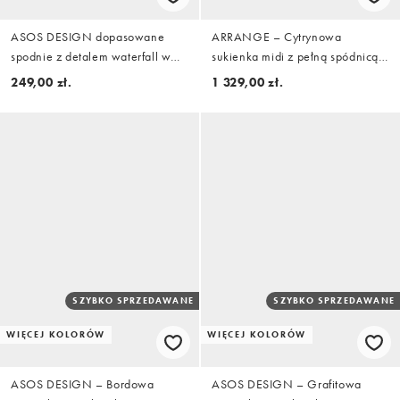
ASOS DESIGN dopasowane
ARRANGE – Cytrynowa
spodnie z detalem waterfall w
sukienka midi z pełną spódnicą i
kolorze czarnym
dekoltem karo z okrągłych
249,00 zł.
1 329,00 zł.
cekinów
SZYBKO SPRZEDAWANE
SZYBKO SPRZEDAWANE
WIĘCEJ KOLORÓW
WIĘCEJ KOLORÓW
ASOS DESIGN – Bordowa
ASOS DESIGN – Grafitowa