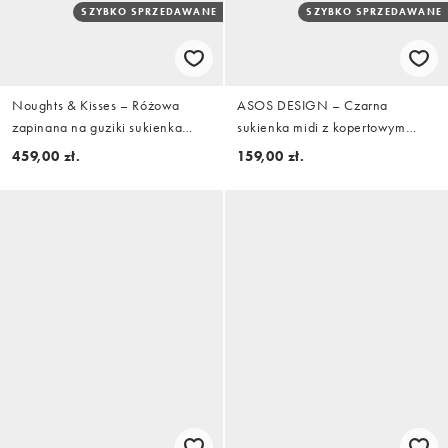
SZYBKO SPRZEDAWANE
SZYBKO SPRZEDAWANE
Noughts & Kisses – Różowa
ASOS DESIGN – Czarna
zapinana na guziki sukienka
sukienka midi z kopertowym
mini z asymetrycznym dołem we
przodem z dekoltem typu halter i
459,00 zł.
159,00 zł.
wzór w kratę
odkrytymi plecami