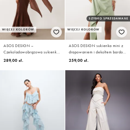
SZYBKO SPRZEDAWANE
WIĘCEJ KOLORÓW
WIĘCEJ KOLORÓW
ASOS DESIGN –
ASOS DESIGN sukienka mini z
Czekoladowobrązowa sukienka
drapowaniem i dekoltem bardot
maxi z dekoltem halter, szalikiem
z asymetryczną spódnicą w
289,00 zł.
259,00 zł.
i falbanką u dołu
kolorze szałwiowym, z dzianiny
nurek