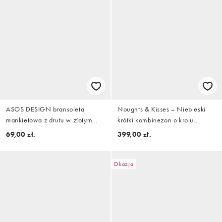
ASOS DESIGN bransoleta
Noughts & Kisses – Niebieski
mankietowa z drutu w złotym
krótki kombinezon o kroju
odcieniu
zapinanej na guziki koszuli z
69,00 zł.
399,00 zł.
szerokimi rękawami i szortów w
prążki
Okazja