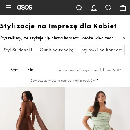
Pomiń i przejdź do głównej zawartości
Stylizacje na Imprezę dla Kobiet
Słyszeliśmy, że szykuje się niezła impreza. Może więc zechcesz ze
...
Styl Studencki
Outfit na randkę
Stylówki na koncert
Sortuj
Filtr
Liczba znalezionych produktów: 2 821
Dowiedz się więcej o ocenach tych produktów