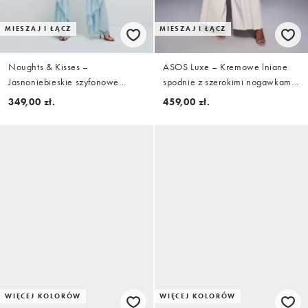
MIESZAJ I ŁĄCZ
MIESZAJ I ŁĄCZ
Noughts & Kisses –
ASOS Luxe – Kremowe lniane
Jasnoniebieskie szyfonowe
spodnie z szerokimi nogawkami i
spodnie z szerokimi nogawkami i
zakładkami, część zestawu
349,00 zł.
459,00 zł.
falbankami, część zestawu
WIĘCEJ KOLORÓW
WIĘCEJ KOLORÓW