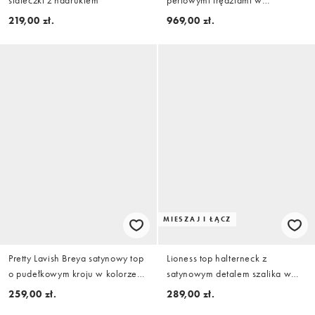
siateczki z nadrukiem
perłowymi frędzlami w
jasnoszarym kolorze
219,00 zł.
969,00 zł.
MIESZAJ I ŁĄCZ
Pretty Lavish Breya satynowy top
Lioness top halterneck z
o pudełkowym kroju w kolorze
satynowym detalem szalika w
oyster
kremowym kolorze, część
259,00 zł.
289,00 zł.
zestawu