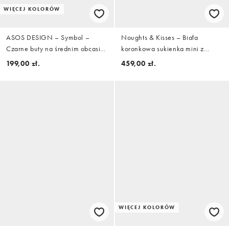
WIĘCEJ KOLORÓW
ASOS DESIGN – Symbol –
Noughts & Kisses – Biała
Czarne buty na średnim obcasie
koronkowa sukienka mini z
klockowym z kokardką i paskiem
golfem i poduszkami na
199,00 zł.
459,00 zł.
za piętą z materiału tekstylnego
ramionach
WIĘCEJ KOLORÓW