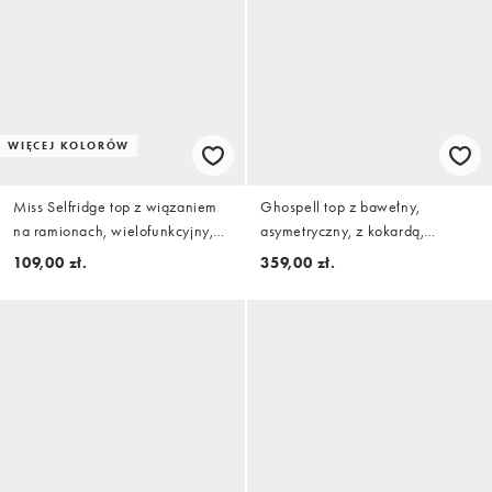
WIĘCEJ KOLORÓW
Miss Selfridge top z wiązaniem
Ghospell top z bawełny,
na ramionach, wielofunkcyjny,
asymetryczny, z kokardą,
jasnobrązowy
pudełkowy, z krótkim rękawem,
109,00 zł.
359,00 zł.
w kolorze beżowym