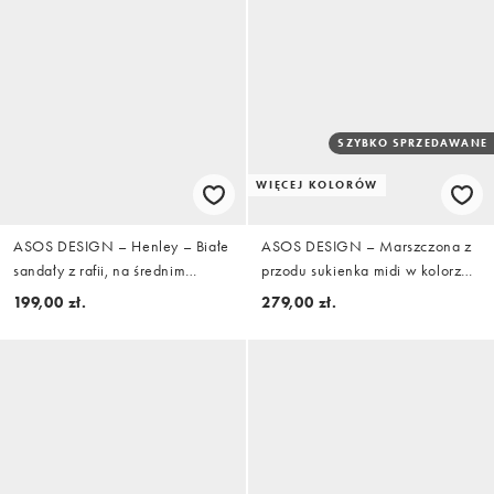
SZYBKO SPRZEDAWANE
WIĘCEJ KOLORÓW
ASOS DESIGN – Henley – Białe
ASOS DESIGN – Marszczona z
sandały z rafii, na średnim
przodu sukienka midi w kolorze
obcasie i platformie
khaki z usztywnianymi
199,00 zł.
279,00 zł.
ramionami