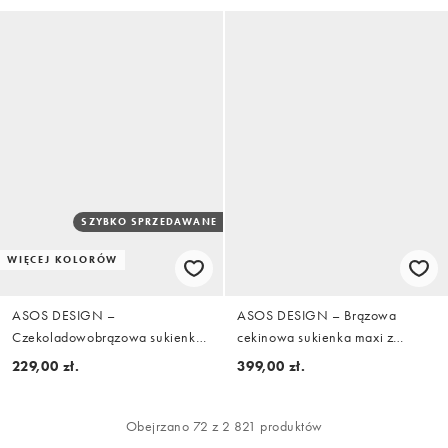
SZYBKO SPRZEDAWANE
WIĘCEJ KOLORÓW
ASOS DESIGN –
ASOS DESIGN – Brązowa
Czekoladowobrązowa sukienka
cekinowa sukienka maxi z
z głębokim dekoltem na plecach
wycięciem w kształcie litery U na
229,00 zł.
399,00 zł.
i szalem
plecach
Obejrzano 72 z 2 821 produktów