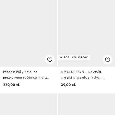
WIĘCEJ KOLORÓW
Princess Polly Baseline
ASOS DESIGN – Kolczyki-
prążkowana spódnica midi z
wkrętki w kształcie małych
przewagą bawełny w kolorze
kwiatów w kolorze złota
229,00 zł.
39,00 zł.
czarnym