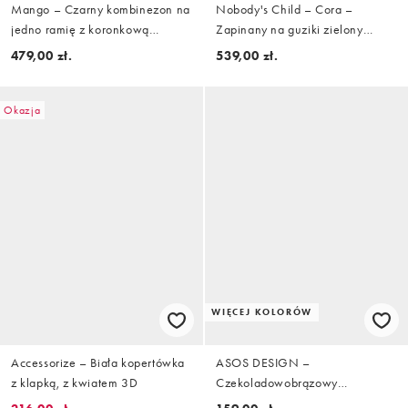
Mango – Czarny kombinezon na
Nobody's Child – Cora –
jedno ramię z koronkową
Zapinany na guziki zielony
wstawką
kombinezon bez rękawów z
479,00 zł.
539,00 zł.
mieszanki lnu ze wzorem w
prążki
Okazja
WIĘCEJ KOLORÓW
Accessorize – Biała kopertówka
ASOS DESIGN –
z klapką, z kwiatem 3D
Czekoladowobrązowy
bawełniany top o fasonie