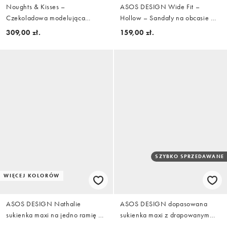
Noughts & Kisses –
ASOS DESIGN Wide Fit –
Czekoladowa modelująca
Hollow – Sandały na obcasie w
sukienka mini z półgolfem z
kolorze złota
309,00 zł.
159,00 zł.
marszczoną talią z miękkiej w
dotyku bawełny
SZYBKO SPRZEDAWANE
WIĘCEJ KOLORÓW
ASOS DESIGN Nathalie
ASOS DESIGN dopasowana
sukienka maxi na jedno ramię w
sukienka maxi z drapowanym
kolorze czekoladowym
dekoltem i kwiatowym detalem