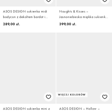
ASOS DESIGN sukienka midi
Noughts & Kisses –
bodycon z dekoltem bardot i
Jasnoniebieska miękka sukienka
skręcanym detalem w kolorze
maxi z dekoltem halter z
289,00 zł.
399,00 zł.
burgundowym, z dzianiny nurek
mieszanki bawełny z metalową
wstawką w kolorze srebra
WIĘCEJ KOLORÓW
ASOS DESIGN sukienka mini z
ASOS DESIGN – Hollow –