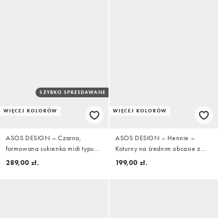
SZYBKO SPRZEDAWANE
WIĘCEJ KOLORÓW
WIĘCEJ KOLORÓW
ASOS DESIGN – Czarna,
ASOS DESIGN – Hennie –
formowana sukienka midi typu
Koturny na średnim obcasie z
bodycon, z dekoltem bardot, z
dwoma przezroczystymi paskami
289,00 zł.
199,00 zł.
materiału w stylu scuba