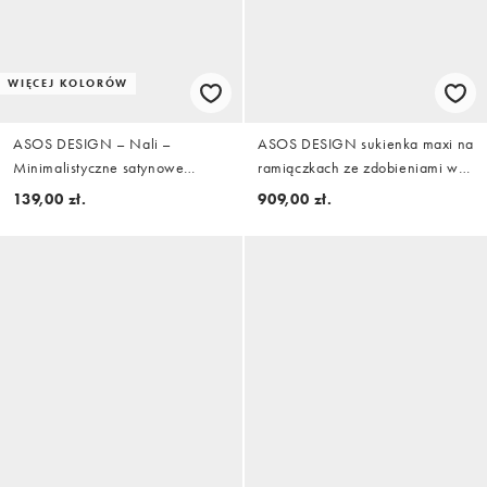
WIĘCEJ KOLORÓW
ASOS DESIGN – Nali –
ASOS DESIGN sukienka maxi na
Minimalistyczne satynowe
ramiączkach ze zdobieniami we
sandały na obcasie w kolorze
wzór kwiatowy i szalikiem w
139,00 zł.
909,00 zł.
kości słoniowej
kolorze grafitowym