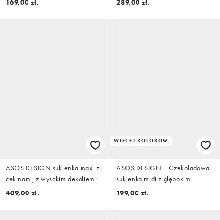
169,00 zł.
289,00 zł.
przy szyi w kolorze terakoty
WIĘCEJ KOLORÓW
ASOS DESIGN sukienka maxi z
ASOS DESIGN – Czekoladowa
cekinami, z wysokim dekoltem i
sukienka midi z głębokim
odkrytymi plecami z wiązaniem
dekoltem i asymetryczną talią
409,00 zł.
199,00 zł.
w kolorze szałwiowej zieleni