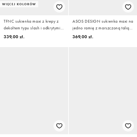
WIĘCEJ KOLORÓW
TFNC sukienka maxi z krepy z
ASOS DESIGN sukienka maxi na
dekoltem typu slash i odkrytymi
jedno ramię z marszczoną talią i
plecami w kolorze lemon
szalikiem w niebieskoszarym
339,00 zł.
369,00 zł.
kolorze