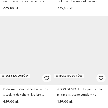
siateczkowa sukienka maxi z
siateczkowa sukienki maxi ze
dekoltem typu halter, skręconym
skręconym przodem, dekoltem
279,00 zł.
279,00 zł.
biustem i wiązanym dekoltem
halter i wiązaniem na plecach
WIĘCEJ KOLORÓW
WIĘCEJ KOLORÓW
Kaiia exclusive sukienka maxi z
ASOS DESIGN – Hope – Złote
wysokim dekoltem, krótkim
minimalistyczne sandały na
rękawem, dopasowana w talii i
szpilce na średnim obcasie
459,00 zł.
159,00 zł.
rozkloszowana, z detalem