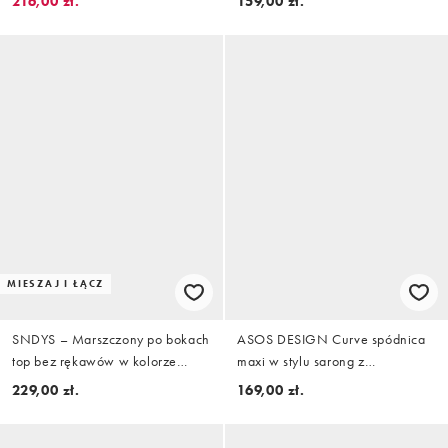
216,00 zł.
159,00 zł.
bokserki z koralikami
MIESZAJ I ŁĄCZ
SNDYS – Marszczony po bokach
ASOS DESIGN Curve spódnica
top bez rękawów w kolorze
maxi w stylu sarong z
czekoladowym, część zestawu
marszczeniem, granatowa
229,00 zł.
169,00 zł.