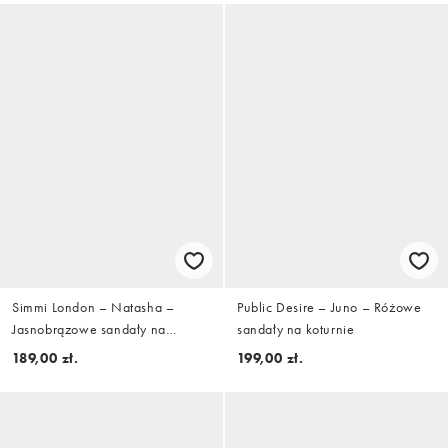
Simmi London – Natasha –
Public Desire – Juno – Różowe
Jasnobrązowe sandały na
sandały na koturnie
obcasie, z paseczkami
189,00 zł.
199,00 zł.