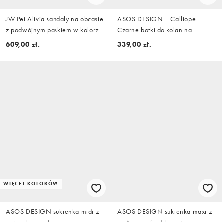
JW Pei Alivia sandały na obcasie
ASOS DESIGN – Calliope –
z podwójnym paskiem w kolorze
Czarne botki do kolan na
baby pink
obcasie z ozdobnym szwem
609,00 zł.
339,00 zł.
WIĘCEJ KOLORÓW
ASOS DESIGN sukienka midi z
ASOS DESIGN sukienka maxi z