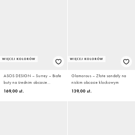
WIĘCEJ KOLORÓW
WIĘCEJ KOLORÓW
ASOS DESIGN – Surrey – Białe
Glamorous – Złote sandały na
buty na średnim obcasie
niskim obcasie klockowym
klockowym z paskiem za piętą i
169,00 zł.
139,00 zł.
efektem skóry krokodyla