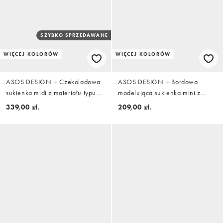
SZYBKO SPRZEDAWANE
WIĘCEJ KOLORÓW
WIĘCEJ KOLORÓW
ASOS DESIGN – Czekoladowa
ASOS DESIGN – Bordowa
sukienka midi z materiału typu
modelująca sukienka mini z
nurek, z wyrazistym dekoltem
odsłoniętymi ramionami z
339,00 zł.
209,00 zł.
materiału w stylu scuba