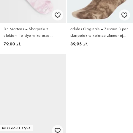
Dr. Martens – Skarpetki z
adidas Originals – Zestaw 3 par
efektem tie-dye w kolorze
skarpetek w kolorze złamanej
zgaszonego różu
bieli i beżowym z efektem tie dye
79,00 zł.
89,95 zł.
MIESZAJ I ŁĄCZ