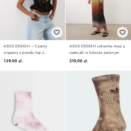
ASOS DESIGN – Czarny
ASOS DESIGN sukienka maxi z
wiązany z przodu top z
siateczki w kolorze zielonym
wycięciem i baskinką
139,00 zł.
219,00 zł.