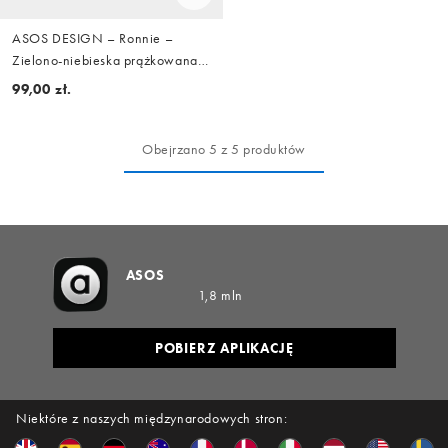
ASOS DESIGN – Ronnie –
Zielono-niebieska prążkowana
góra od bikini Santorini z
99,00 zł.
trójkątnymi miseczkami,
wiązaniem z przodu i
kontrastowymi lamówkami
Obejrzano 5 z 5 produktów
ASOS
1,8 mln
POBIERZ APLIKACJĘ
Niektóre z naszych międzynarodowych stron: