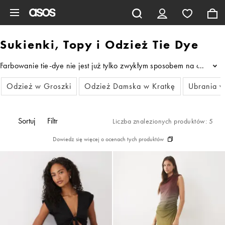
Pomiń i przejdź do głównej zawartości
Sukienki, Topy i Odzież Tie Dye
Farbowanie tie-dye nie jest już tylko zwykłym sposobem na ożywieni
...
Odzież w Groszki
Odzież Damska w Kratkę
Ubrania w
Sortuj
Filtr
Liczba znalezionych produktów: 5
Dowiedz się więcej o ocenach tych produktów