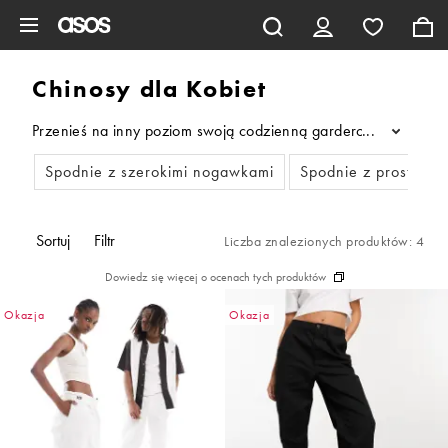
Pomiń i przejdź do głównej zawartości
Chinosy dla Kobiet
Przenieś na inny poziom swoją codzienną garderobę dzięki nas
...
Spodnie z szerokimi nogawkami
Spodnie z prostymi
Sortuj
Filtr
Liczba znalezionych produktów: 4
Dowiedz się więcej o ocenach tych produktów
Okazja
Okazja