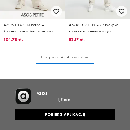
ASOS DESIGN Petite –
ASOS DESIGN – Chinosy w
Kamiennobeżowe luźne spodnie
kolorze kamiennoszarym
boyfriend
104,78 zł.
82,17 zł.
Obejrzano 4 z 4 produktów
ASOS
1,8 mln
POBIERZ APLIKACJĘ