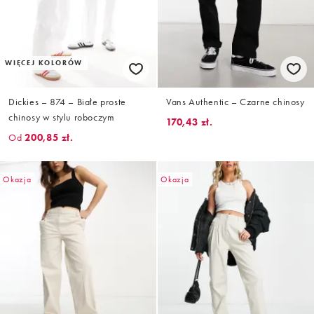
WIĘCEJ KOLORÓW
Dickies – 874 – Białe proste
Vans Authentic – Czarne chinosy
chinosy w stylu roboczym
170,43 zł.
Od
200,85 zł.
Okazja
Okazja