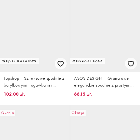
WIĘCEJ KOLORÓW
MIESZAJ I ŁĄCZ
Topshop – Sztruksowe spodnie z
ASOS DESIGN – Granatowe
baryłkowymi nogawkami i
eleganckie spodnie z prostymi
podwyższonym stanem w
nogawkami i podwyższonym
102,00 zł.
66,15 zł.
rdzawym kolorze
stanem z satynowego żakardu,
część zestawu
Okazja
Okazja