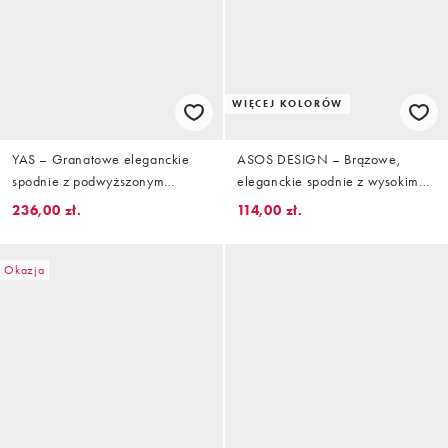
WIĘCEJ KOLORÓW
YAS – Granatowe eleganckie
ASOS DESIGN – Brązowe,
spodnie z podwyższonym
eleganckie spodnie z wysokim
stanem, część zestawu
stanem, prostymi nogawkami i
236,00 zł.
114,00 zł.
paskiem, w prążki
Okazja