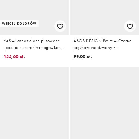
WIĘCEJ KOLORÓW
YAS – Jasnozielone plisowane
ASOS DESIGN Petite – Czarne
spodnie z szerokimi nogawkami i
prążkowane dzwony z
wysokim stanem
karbowanym wykończeniem
135,60 zł.
99,00 zł.