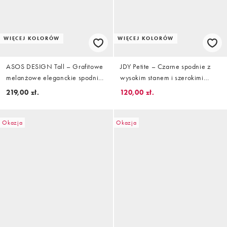
WIĘCEJ KOLORÓW
WIĘCEJ KOLORÓW
ASOS DESIGN Tall – Grafitowe
JDY Petite – Czarne spodnie z
melanżowe eleganckie spodnie
wysokim stanem i szerokimi
z prostymi nogawkami, paskiem i
nogawkami
219,00 zł.
120,00 zł.
wysokim stanem
Okazja
Okazja