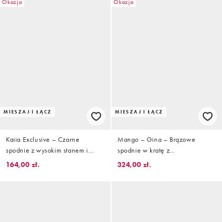
Okazja
Okazja
MIESZAJ I ŁĄCZ
MIESZAJ I ŁĄCZ
Kaiia Exclusive – Czarne
Mango – Gina – Brązowe
spodnie z wysokim stanem i
spodnie w kratę z
szerokimi nogawkami, z dużą
podwyższonym stanem i
164,00 zł.
324,00 zł.
zawartością bawełny, część
zakładkami z przodu z
zestawu
domieszką wełny, część zestawu