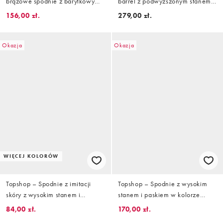
brązowe spodnie z baryłkowymi
barrel z podwyższonym stanem i
nogawkami
zakładkami
156,00 zł.
279,00 zł.
Okazja
Okazja
WIĘCEJ KOLORÓW
Topshop – Spodnie z imitacji
Topshop – Spodnie z wysokim
skóry z wysokim stanem i
stanem i paskiem w kolorze
prostymi nogawkami z
neutralnym
84,00 zł.
170,00 zł.
zakładkami w kolorze khaki