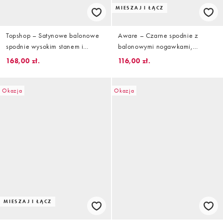
MIESZAJ I ŁĄCZ
Topshop – Satynowe balonowe
Aware – Czarne spodnie z
spodnie wysokim stanem i
balonowymi nogawkami,
ściągaczami w brązowym
podwyższonym stanem i
168,00 zł.
116,00 zł.
kolorze
ściągaczami, część zestaw
Okazja
Okazja
MIESZAJ I ŁĄCZ