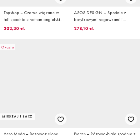
Topshop – Czarne wiązane w
ASOS DESIGN – Spodnie z
tali spodnie z haftem angielskim,
baryłkowymi nogawkami i
część zestawu
wysokim stanem ze
202,30 zł.
278,10 zł.
zintegrowanym paskiem
Okazja
MIESZAJ I ŁĄCZ
Vero Moda – Beżowozielone
Pieces – Różowo-białe spodnie z