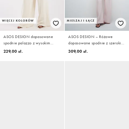
WIĘCEJ KOLORÓW
MIESZAJ I ŁĄCZ
ASOS DESIGN dopasowane
ASOS DESIGN – Różowe
spodnie palazzo z wysokim
dopasowane spodnie z szerokimi
stanem i detalem gorsetowym,
nogawkami i talią
229,00 zł.
309,00 zł.
część zestawu w kolorze
kremowym