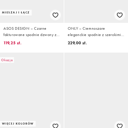
MIESZAJ I ŁĄCZ
ASOS DESIGN – Czarne
ONLY – Ciemnoszare
fakturowane spodnie dzwony z
eleganckie spodnie z szerokimi
wysokim stanem, część zestawu
nogawkami
119,25 zł.
229,00 zł.
Okazja
WIĘCEJ KOLORÓW