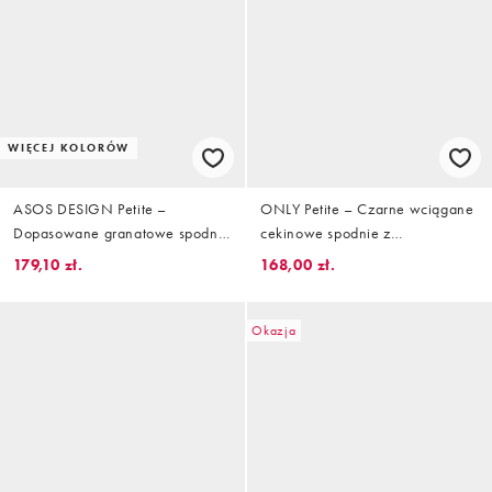
WIĘCEJ KOLORÓW
ASOS DESIGN Petite –
ONLY Petite – Czarne wciągane
Dopasowane granatowe spodnie
cekinowe spodnie z
z baryłkowymi nogawkami
podwyższonym stanem
179,10 zł.
168,00 zł.
Okazja