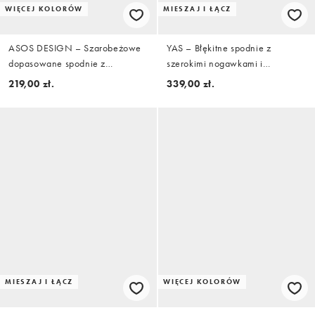
WIĘCEJ KOLORÓW
MIESZAJ I ŁĄCZ
ASOS DESIGN – Szarobeżowe
YAS – Błękitne spodnie z
dopasowane spodnie z
szerokimi nogawkami i
bawełnianej satyny z
podwyższonym stanem, część
219,00 zł.
339,00 zł.
baryłkowymi nogawkami
zestawu
MIESZAJ I ŁĄCZ
WIĘCEJ KOLORÓW