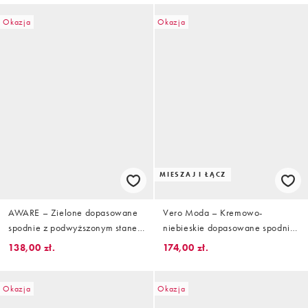
Okazja
Okazja
MIESZAJ I ŁĄCZ
AWARE – Zielone dopasowane
Vero Moda – Kremowo-
spodnie z podwyższonym stanem
niebieskie dopasowane spodnie
i baryłkowymi nogawkami
z prostymi nogawkami i
138,00 zł.
174,00 zł.
podwyższonym stanem w paski,
część zestawu
Okazja
Okazja