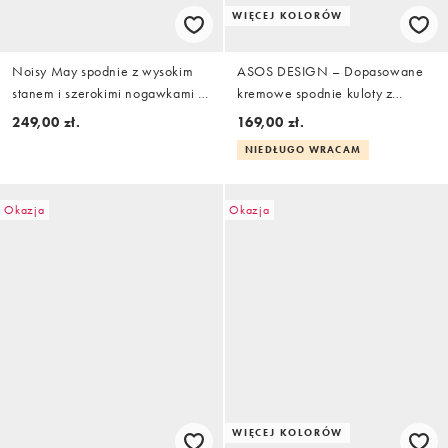
WIĘCEJ KOLORÓW
Noisy May spodnie z wysokim
ASOS DESIGN – Dopasowane
stanem i szerokimi nogawkami w
kremowe spodnie kuloty z
ciemnoszary wzór w kratę
podwyższonym stanem
249,00 zł.
169,00 zł.
NIEDŁUGO WRACAM
Okazja
Okazja
WIĘCEJ KOLORÓW