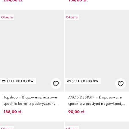
zestawu
Okazja
Okazja
WIĘCEJ KOLORÓW
WIĘCEJ KOLORÓW
Topshop – Brązowe sztruksowe
ASOS DESIGN – Dopasowane
spodnie barrel z podwyższonym
spodnie z prostymi nogawkami,
stanem
paskiem i podwyższonym stanem
188,00 zł.
90,00 zł.
w kolorze khaki