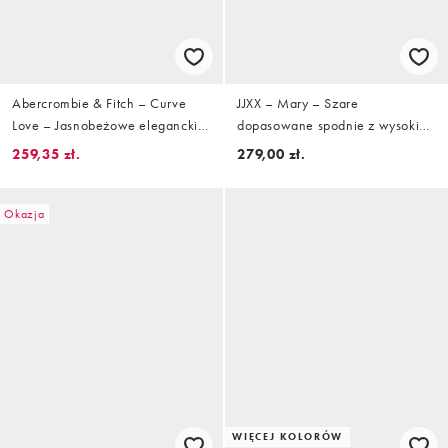
Abercrombie & Fitch – Curve
JJXX – Mary – Szare
Love – Jasnobeżowe eleganckie
dopasowane spodnie z wysokim
lniane spodnie z podwyższonym
stanem
259,35 zł.
279,00 zł.
stanem
Okazja
WIĘCEJ KOLORÓW