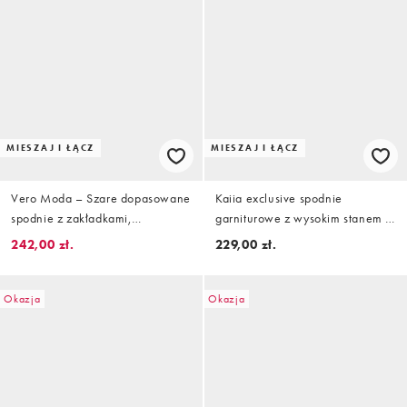
MIESZAJ I ŁĄCZ
MIESZAJ I ŁĄCZ
Vero Moda – Szare dopasowane
Kaiia exclusive spodnie
spodnie z zakładkami,
garniturowe z wysokim stanem i
podwyższonym stanem i wzorem
szerokimi nogawkami, część
242,00 zł.
229,00 zł.
w jodełkę, część zestawu
zestawu, czarne
Okazja
Okazja