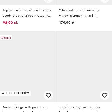
Topshop – Jasnożółte sztruksowe
Vila spodnie garniturowe z
spodnie barrel z podwyższonym
wysokim stanem, slim fit,
stanem
brązowe
98,00 zł.
179,99 zł.
Okazja
WIĘCEJ KOLORÓW
Miss Selfridge – Dopasowane
Topshop – Brązowe spodnie