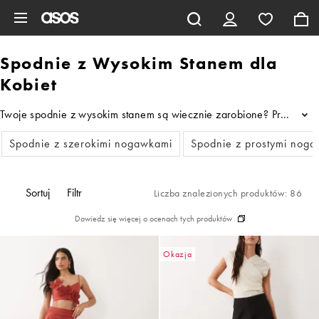
Pomiń i przejdź do głównej zawartości
Spodnie z Wysokim Stanem dla
Kobiet
Twoje spodnie z wysokim stanem są wiecznie zarobione? Przydałaby 
...
Spodnie z szerokimi nogawkami
Spodnie z prostymi nog
Sortuj
Filtr
Liczba znalezionych produktów: 86
Dowiedz się więcej o ocenach tych produktów
Okazja