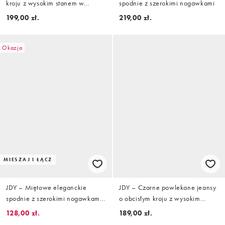
kroju z wysokim stanem w
spodnie z szerokimi nogawkami
panterkę
199,00 zł.
219,00 zł.
Okazja
MIESZAJ I ŁĄCZ
JDY – Miętowe eleganckie
JDY – Czarne powlekane jeansy
spodnie z szerokimi nogawkami i
o obcisłym kroju z wysokim
podwyższonym stanem
stanem
128,00 zł.
189,00 zł.