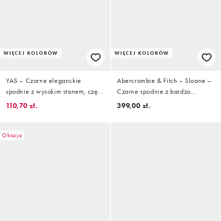
WIĘCEJ KOLORÓW
WIĘCEJ KOLORÓW
YAS – Czarne eleganckie
Abercrombie & Fitch – Sloane –
spodnie z wysokim stanem, część
Czarne spodnie z bardzo
zestawu
wysokim stanem
110,70 zł.
399,00 zł.
Okazja