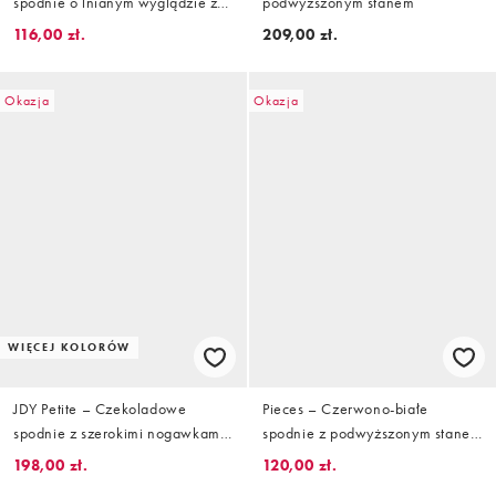
spodnie o lnianym wyglądzie z
podwyższonym stanem
szerokimi nogawkami i
116,00 zł.
209,00 zł.
podwyższonym stanem, część
zestawu
Okazja
Okazja
WIĘCEJ KOLORÓW
JDY Petite – Czekoladowe
Pieces – Czerwono-białe
spodnie z szerokimi nogawkami i
spodnie z podwyższonym stanem
podwyższonym stanem
i wzorem w kratkę vichy, część
198,00 zł.
120,00 zł.
zestawu