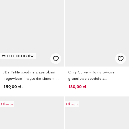
WIĘCEJ KOLORÓW
JDY Petite spodnie z szerokimi
Only Curve – Fakturowane
nogawkami i wysokim stanem w
granatowe spodnie z
kolorze czekoladowobrązowym
podwyższonym stanem
159,00 zł.
180,00 zł.
Okazja
Okazja