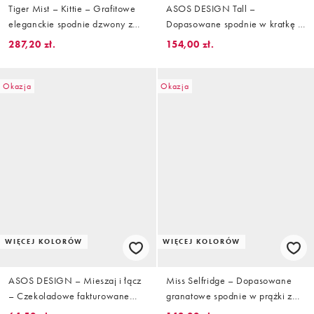
Tiger Mist – Kittie – Grafitowe
ASOS DESIGN Tall –
eleganckie spodnie dzwony z
Dopasowane spodnie w kratkę z
wysokim stanem i guzikami,
podwyższonym stanem i
287,20 zł.
154,00 zł.
część zestawu
zakładkami
Okazja
Okazja
WIĘCEJ KOLORÓW
WIĘCEJ KOLORÓW
ASOS DESIGN – Mieszaj i łącz
Miss Selfridge – Dopasowane
– Czekoladowe fakturowane
granatowe spodnie w prążki z
spodnie z rozszerzanymi
wysokim stanem