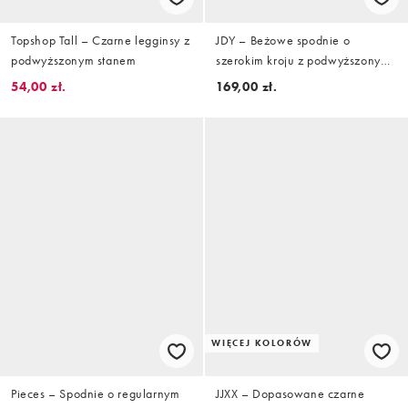
Topshop Tall – Czarne legginsy z
JDY – Beżowe spodnie o
podwyższonym stanem
szerokim kroju z podwyższonym
stanem, część zestawu
54,00 zł.
169,00 zł.
WIĘCEJ KOLORÓW
Pieces – Spodnie o regularnym
JJXX – Dopasowane czarne