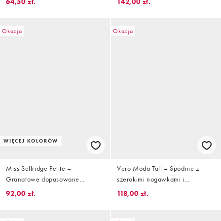
64,50 zł.
142,00 zł.
nogawkami i podwyższoną talią
Okazja
Okazja
WIĘCEJ KOLORÓW
Miss Selfridge Petite –
Vero Moda Tall – Spodnie z
Granatowe dopasowane
szerokimi nogawkami i
spodnie z wysokim stanem w
podwyższonym stanem w
92,00 zł.
118,00 zł.
prążki
panterkę