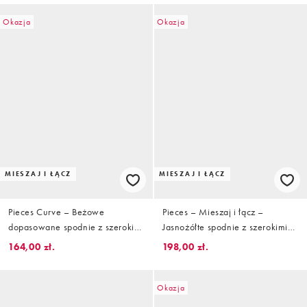
Okazja
Okazja
MIESZAJ I ŁĄCZ
MIESZAJ I ŁĄCZ
Pieces Curve – Beżowe
Pieces – Mieszaj i łącz –
dopasowane spodnie z szerokimi
Jasnożółte spodnie z szerokimi
nogawkami, część zestawu
nogawkami i podwyższonym
164,00 zł.
198,00 zł.
stanem
Okazja