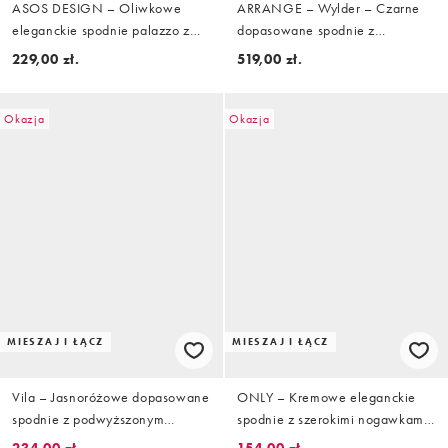
ASOS DESIGN – Oliwkowe
ARRANGE – Wylder – Czarne
eleganckie spodnie palazzo z
dopasowane spodnie z
wysokim stanem i gorsetowym
podwyższonym stanem i
229,00 zł.
519,00 zł.
detalem, część zestawu
szerokimi nogawkami
Okazja
Okazja
MIESZAJ I ŁĄCZ
MIESZAJ I ŁĄCZ
Vila – Jasnoróżowe dopasowane
ONLY – Kremowe eleganckie
spodnie z podwyższonym
spodnie z szerokimi nogawkami i
stanem, część zestawu
podwyższonym stanem, część
234,00 zł.
154,00 zł.