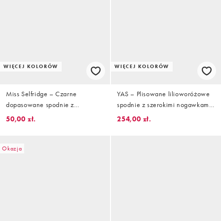
WIĘCEJ KOLORÓW
WIĘCEJ KOLORÓW
Miss Selfridge – Czarne
YAS – Plisowane lilioworóżowe
dopasowane spodnie z
spodnie z szerokimi nogawkami i
bengaliny, część zestawu
podwyższonym stanem
50,00 zł.
254,00 zł.
Okazja