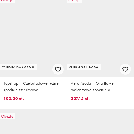
Okazja
Okazja
WIĘCEJ KOLORÓW
MIESZAJ I ŁĄCZ
Topshop – Czekoladowe luźne
Vero Moda – Grafitowe
spodnie sztruksowe
melanżowe spodnie o
dopasowanym kroju z
102,00 zł.
237,15 zł.
zakładkami i podwyższonym
stanem, część zestawu
Okazja