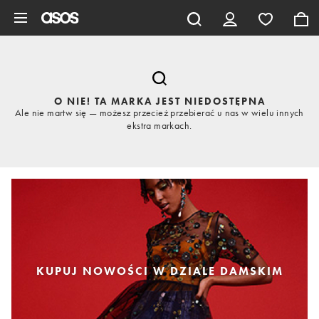
Pomiń i przejdź do głównej zawartości
O NIE! TA MARKA JEST NIEDOSTĘPNA
Ale nie martw się — możesz przecież przebierać u nas w wielu innych
ekstra markach.
KUPUJ NOWOŚCI W DZIALE DAMSKIM