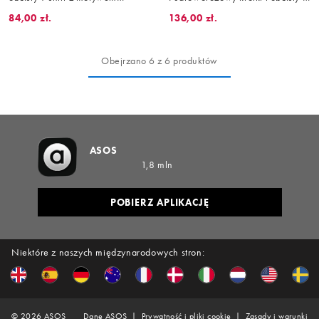
hortensji
shirt z napisem „I'm Just a Girl”
84,00 zł.
136,00 zł.
Obejrzano 6 z 6 produktów
ASOS
1,8 mln
POBIERZ APLIKACJĘ
Niektóre z naszych międzynarodowych stron:
©
2026
ASOS
Dane ASOS
Prywatność i pliki cookie
Zasady i warunki