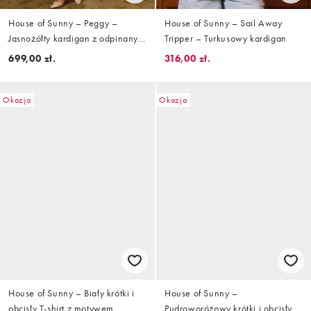
House of Sunny – Peggy –
House of Sunny – Sail Away
Jasnożółty kardigan z odpinanym
Tripper – Turkusowy kardigan
kołnierzem ze sztucznego futra
699,00 zł.
316,00 zł.
Okazja
Okazja
House of Sunny – Biały krótki i
House of Sunny –
obcisły T-shirt z motywem
Pudroworóżowy krótki i obcisły T-