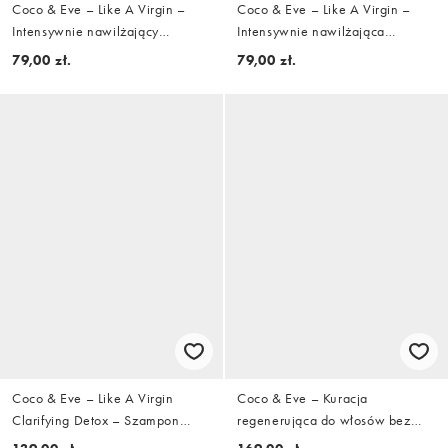
Coco & Eve – Like A Virgin –
Coco & Eve – Like A Virgin –
Intensywnie nawilżający
Intensywnie nawilżająca
szampon 70 ml
odżywka, 70 ml
79,00 zł.
79,00 zł.
Coco & Eve – Like A Virgin
Coco & Eve – Kuracja
Clarifying Detox – Szampon
regenerująca do włosów bez
oczyszczający, 280 ml
spłukiwania, 50 ml