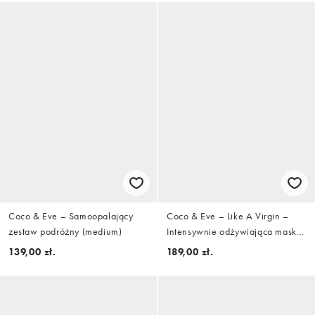
Coco & Eve – Samoopalający
Coco & Eve – Like A Virgin –
zestaw podróżny (medium)
Intensywnie odżywiająca maska
do włosów z kokosem i figą
139,00 zł.
189,00 zł.