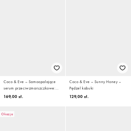
Coco & Eve – Samoopalające
Coco & Eve – Sunny Honey –
serum przeciwzmarszczkowe:
Pędzel kabuki
30 ml
169,00 zł.
129,00 zł.
Okazja