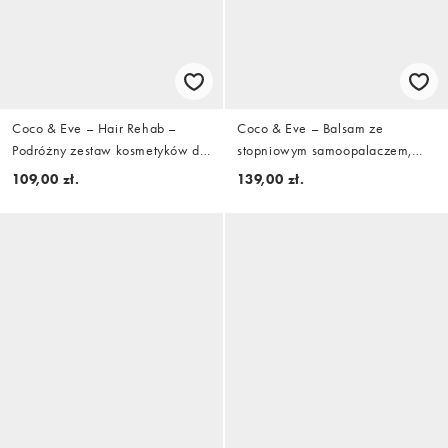
Coco & Eve – Hair Rehab –
Coco & Eve – Balsam ze
Podróżny zestaw kosmetyków do
stopniowym samoopalaczem,
włosów, wartość 22 GBP
200 ml
109,00 zł.
139,00 zł.