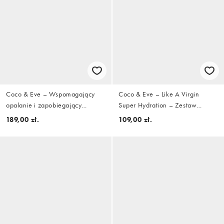
Coco & Eve – Wspomagający
Coco & Eve – Like A Virgin
opalanie i zapobiegający
Super Hydration – Zestaw
starzeniu się skóry olejek do
produktów nawilżających do
189,00 zł.
109,00 zł.
ciała z filtrem SPF50, 150 ml
włosów w rozmiarze podróżnym
– o 25% taniej