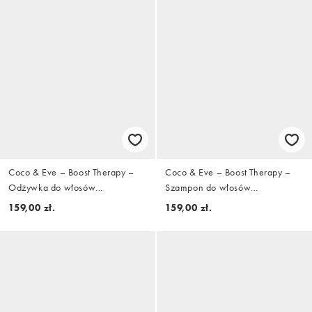
Coco & Eve – Boost Therapy –
Coco & Eve – Boost Therapy –
Odżywka do włosów
Szampon do włosów
zwiększająca objętość, 280 ml
zwiększający objętość, 280 ml
159,00 zł.
159,00 zł.