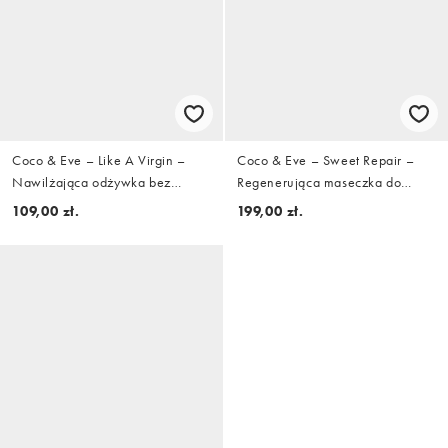
Coco & Eve – Like A Virgin –
Coco & Eve – Sweet Repair –
Nawilżająca odżywka bez
Regenerująca maseczka do
spłukiwania ułatwiająca
włosów
109,00 zł.
199,00 zł.
rozczesywanie