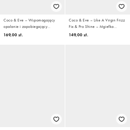
Coco & Eve – Wspomagający
Coco & Eve – Like A Virgin Frizz
opalanie i zapobiegający
Fix & Pro Shine – Mgiełka
starzeniu się skóry olejek do
nabłyszczająca, 150 ml
169,00 zł.
149,00 zł.
ciała z filtrem SPF30, 150 ml