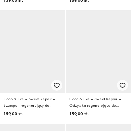
139,00 zł.
169,00 zł.
Coco & Eve – Sweet Repair –
Coco & Eve – Sweet Repair –
Szampon regenerujący do
Odżywka regenerująca do
włosów, 280 ml
włosów, 280 ml
159,00 zł.
159,00 zł.