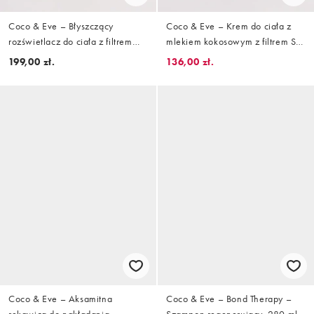
Coco & Eve – Błyszczący
Coco & Eve – Krem do ciała z
rozświetlacz do ciała z filtrem
mlekiem kokosowym z filtrem SPF
SPF 50, 150 ml
50, 200 ml
199,00 zł.
136,00 zł.
Coco & Eve – Aksamitna
Coco & Eve – Bond Therapy –
rękawica do nakładania
Szampon regenerujący, 280 ml