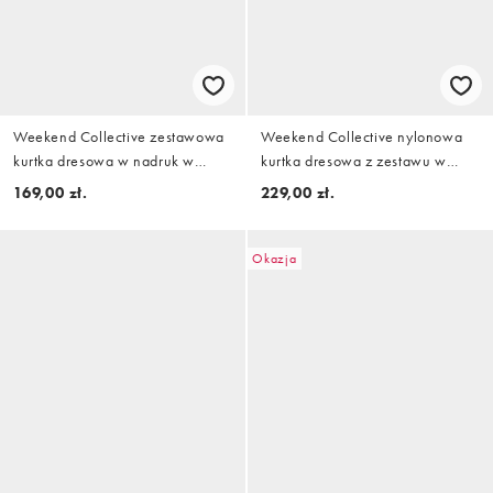
Weekend Collective zestawowa
Weekend Collective nylonowa
kurtka dresowa w nadruk w
kurtka dresowa z zestawu w
groszki w kolorze buttermilk
kolorze baby blue
169,00 zł.
229,00 zł.
Okazja