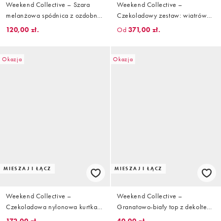
Weekend Collective – Szara
Weekend Collective –
melanżowa spódnica z ozdobną
Czekoladowy zestaw: wiatrówka
talią, część zestawu
i nylonowe joggersy z
120,00 zł.
Od
371,00 zł.
baryłkowymi nogawkami
Okazja
Okazja
MIESZAJ I ŁĄCZ
MIESZAJ I ŁĄCZ
Weekend Collective –
Weekend Collective –
Czekoladowa nylonowa kurtka
Granatowo-biały top z dekoltem
wiatrówka ze stójką, część
bandeau i grafiką, część zestawu