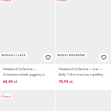
Okazja
Okazja
MIESZAJ I ŁĄCZ
WIĘCEJ KOLORÓW
Weekend Collective –
Weekend Collective – Icon –
Granatowo-białe joggersy o
Biały T-shirt oversize z grafiką
waflowej teksturze z szerokimi
WCA
68,00 zł.
70,95 zł.
nogawkami i grafiką, część
zestawu
Okazja