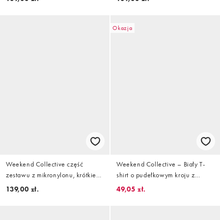
Okazja
Weekend Collective część
Weekend Collective – Biały T-
zestawu z mikronylonu, krótkie
shirt o pudełkowym kroju z
szorty z wiązaniem w talii w
grafiką
139,00 zł.
49,05 zł.
kolorze buttermilk