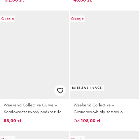
172,00 zł.
40,00 zł.
zestawu
Okazja
Okazja
MIESZAJ I ŁĄCZ
Weekend Collective Curve –
Weekend Collective –
Koralowoczerwony podkoszulek
Granatowo-biały zestaw o
o fasonie bokserki z grafiką,
fakturze wafla z grafiką
88,00 zł.
Od
108,00 zł.
część zestawu