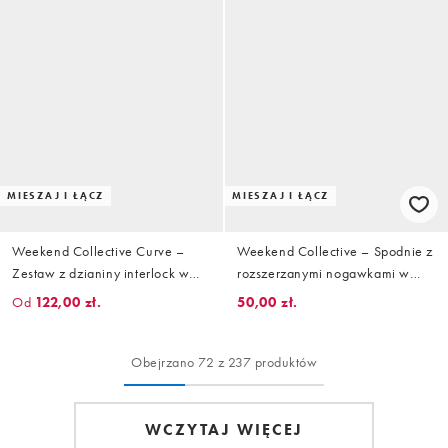
MIESZAJ I ŁĄCZ
MIESZAJ I ŁĄCZ
Weekend Collective Curve –
Weekend Collective – Spodnie z
Zestaw z dzianiny interlock w
rozszerzanymi nogawkami w
kolorze zgaszonego różu
kolorze pudrowego różu, część
Od
122,00 zł.
50,00 zł.
zestawu
Obejrzano 72 z 237 produktów
WCZYTAJ WIĘCEJ