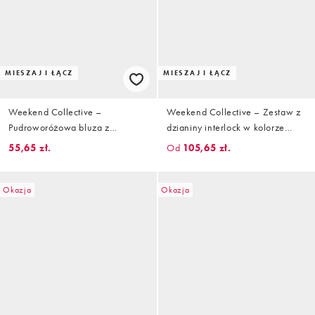
MIESZAJ I ŁĄCZ
MIESZAJ I ŁĄCZ
Weekend Collective –
Weekend Collective – Zestaw z
Pudroworóżowa bluza z
dzianiny interlock w kolorze
odsłoniętymi ramionami i
zgaszonego różu
55,65 zł.
Od
105,65 zł.
interlockiem, część zestawu
Okazja
Okazja