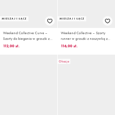
MIESZAJ I ŁĄCZ
MIESZAJ I ŁĄCZ
Weekend Collective Curve –
Weekend Collective – Szorty
Szorty do biegania w groszki z
runner w groszki z naszywką z
naszywką z tkaniny, część
tkaniny, część zestawu
112,00 zł.
116,00 zł.
zestawu
Okazja