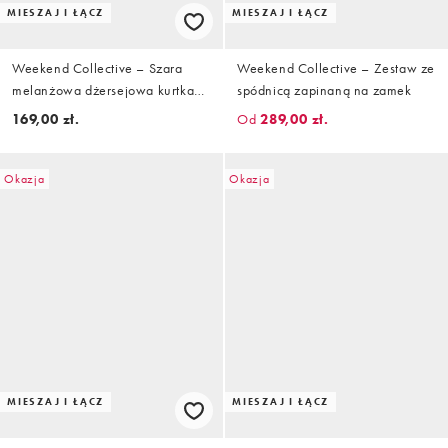
MIESZAJ I ŁĄCZ
MIESZAJ I ŁĄCZ
Weekend Collective – Szara
Weekend Collective – Zestaw ze
melanżowa dżersejowa kurtka
spódnicą zapinaną na zamek
dresowa zapinana na zamek
169,00 zł.
Od
289,00 zł.
Okazja
Okazja
MIESZAJ I ŁĄCZ
MIESZAJ I ŁĄCZ