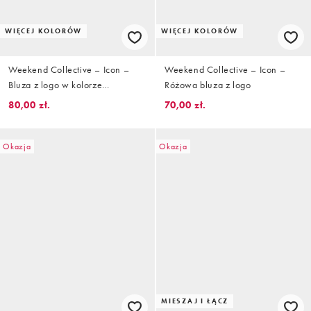
WIĘCEJ KOLORÓW
WIĘCEJ KOLORÓW
Weekend Collective – Icon –
Weekend Collective – Icon –
Bluza z logo w kolorze
Różowa bluza z logo
zgaszonego błękitu
80,00 zł.
70,00 zł.
Okazja
Okazja
MIESZAJ I ŁĄCZ