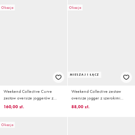
Okazja
Okazja
MIESZAJ I ŁĄCZ
Weekend Collective Curve
Weekend Collective zestaw
zestaw oversize joggerów z
oversize jogger z szerokimi
szerokimi nogawkami i grafiką w
nogawkami i grafiką w kolorze
160,00 zł.
88,00 zł.
kolorze koralowej czerwieni
buttermilk
Okazja