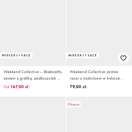
MIESZAJ I ŁĄCZ
MIESZAJ I ŁĄCZ
Weekend Collective – Bladożółty
Weekend Collective zestaw
zestaw z grafiką: podkoszulek o
racer z nadrukiem w kolorze
fasonie bokserki i joggersy z
buttermilk
Od
167,00 zł.
79,00 zł.
baryłkowymi nogawkami
Okazja