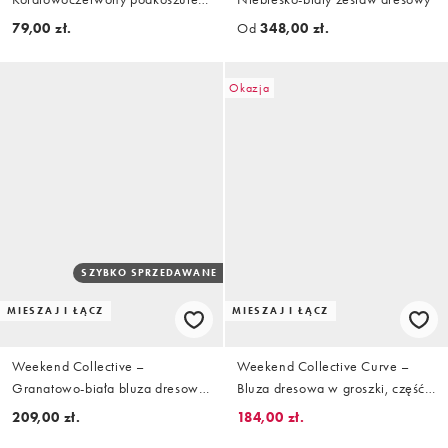
o fasonie bokserki z grafiką,
79,00 zł.
Od
348,00 zł.
część zestawu
Okazja
SZYBKO SPRZEDAWANE
MIESZAJ I ŁĄCZ
MIESZAJ I ŁĄCZ
Weekend Collective –
Weekend Collective Curve –
Granatowo-biała bluza dresowa,
Bluza dresowa w groszki, część
część zestawu
zestawu
209,00 zł.
184,00 zł.