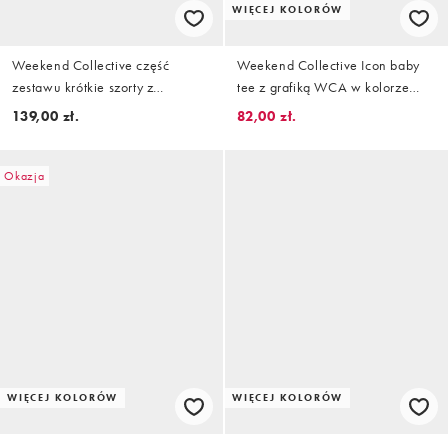
WIĘCEJ KOLORÓW
Weekend Collective część
Weekend Collective Icon baby
zestawu krótkie szorty z
tee z grafiką WCA w kolorze
mikronylonu z wiązaniem w talii
maślanym
139,00 zł.
82,00 zł.
w kolorze baby blue
Okazja
WIĘCEJ KOLORÓW
WIĘCEJ KOLORÓW