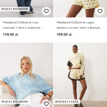
WIĘCEJ KOLORÓW
Weekend Collective Icon
Weekend Collective część
oversize T-shirt z różowym
zestawu runner short z tkanym
nadrukiem z tyłu w czerwone,
logo we wzór w groszki w
139,00 zł.
109,00 zł.
wyraziste litery
kolorze buttermilk
WIĘCEJ KOLORÓW
MIESZAJ I ŁĄCZ