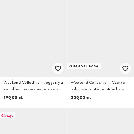
MIESZAJ I ŁĄCZ
Weekend Collective – Joggersy z
Weekend Collective – Czarna
szerokimi nogawkami w kolorze
nylonowa kurtka wiatrówka ze
złamanej bieli z nadrukiem
stójką, część zestawu
199,00 zł.
209,00 zł.
Okazja