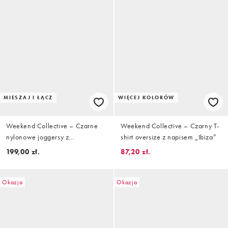
MIESZAJ I ŁĄCZ
WIĘCEJ KOLORÓW
Weekend Collective – Czarne
Weekend Collective – Czarny T-
nylonowe joggersy z
shirt oversize z napisem „Ibiza”
baryłkowatymi nogawkami,
199,00 zł.
87,20 zł.
część zestawu
Okazja
Okazja