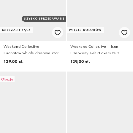
SZYBKO SPRZEDAWANE
MIESZAJ I ŁĄCZ
WIĘCEJ KOLORÓW
Weekend Collective –
Weekend Collective – Icon –
Granatowo-białe dresowe szorty
Czerwony T-shirt oversize z
runner, część zestawu
dużym napisem na plecach
139,00 zł.
129,00 zł.
Okazja