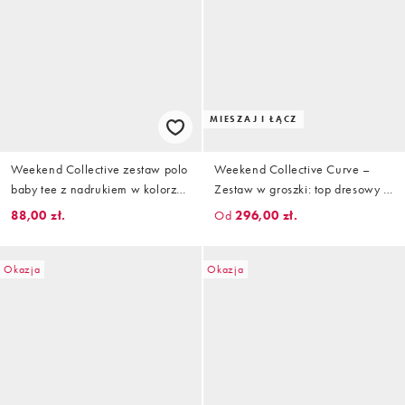
MIESZAJ I ŁĄCZ
Weekend Collective zestaw polo
Weekend Collective Curve –
baby tee z nadrukiem w kolorze
Zestaw w groszki: top dresowy i
białym
szorty
88,00 zł.
Od
296,00 zł.
Okazja
Okazja