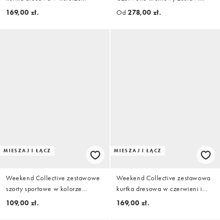
buttermilk i chocolate
kurtka dresowa i szorty do
169,00 zł.
Od
278,00 zł.
biegania
MIESZAJ I ŁĄCZ
MIESZAJ I ŁĄCZ
Weekend Collective zestawowe
Weekend Collective zestawowa
szorty sportowe w kolorze
kurtka dresowa w czerwieni i
czerwonym i kremowym
kremie
109,00 zł.
169,00 zł.