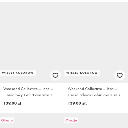
WIĘCEJ KOLORÓW
WIĘCEJ KOLORÓW
Weekend Collective – Icon –
Weekend Collective – Icon –
Granatowy T-shirt oversize z
Czekoladowy T-shirt oversize z
dużym napisem na plecach
nadrukiem z logo na plecach
139,00 zł.
139,00 zł.
Okazja
Okazja