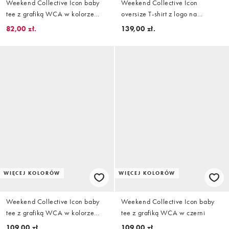
Weekend Collective Icon baby
Weekend Collective Icon
tee z grafiką WCA w kolorze
oversize T-shirt z logo na
baby blue
plecach w czerwieni
82,00 zł.
139,00 zł.
WIĘCEJ KOLORÓW
WIĘCEJ KOLORÓW
Weekend Collective Icon baby
Weekend Collective Icon baby
tee z grafiką WCA w kolorze
tee z grafiką WCA w czerni
białym
109,00 zł.
109,00 zł.