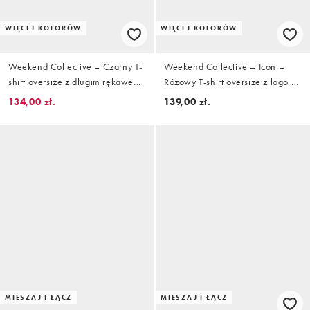
WIĘCEJ KOLORÓW
WIĘCEJ KOLORÓW
Weekend Collective – Czarny T-
Weekend Collective – Icon –
shirt oversize z długim rękawem i
Różowy T-shirt oversize z logo na
logo na plecach
plecach
134,00 zł.
139,00 zł.
MIESZAJ I ŁĄCZ
MIESZAJ I ŁĄCZ