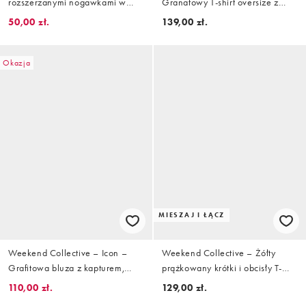
rozszerzanymi nogawkami w
Granatowy T-shirt oversize z
kolorze pudrowego różu, część
grafiką WCA
50,00 zł.
139,00 zł.
zestawu
Okazja
MIESZAJ I ŁĄCZ
Weekend Collective – Icon –
Weekend Collective – Żółty
Grafitowa bluza z kapturem,
prążkowany krótki i obcisły T-
logo na plecach i efektem
shirt z grafiką z napisem
110,00 zł.
129,00 zł.
sprania
„Athleisure”