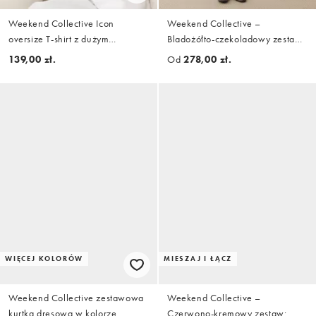
Weekend Collective Icon
Weekend Collective –
oversize T-shirt z dużym
Bladożółto-czekoladowy zestaw:
nadrukiem z tyłu w kolorze
kurtka dresowa i szorty do
139,00 zł.
Od
278,00 zł.
niebieskim z żółtym nadrukiem
biegania
WIĘCEJ KOLORÓW
MIESZAJ I ŁĄCZ
Weekend Collective zestawowa
Weekend Collective –
kurtka dresowa w kolorze
Czerwono-kremowy zestaw: