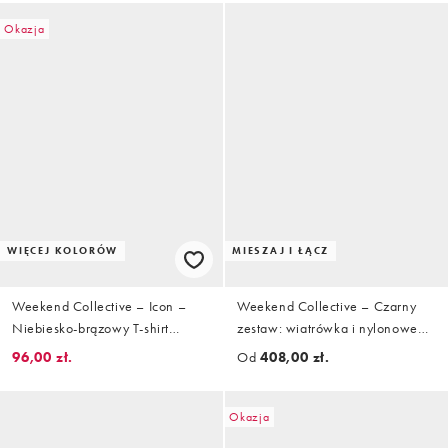
Okazja
WIĘCEJ KOLORÓW
MIESZAJ I ŁĄCZ
Weekend Collective – Icon –
Weekend Collective – Czarny
Niebiesko-brązowy T-shirt
zestaw: wiatrówka i nylonowe
oversize z grafiką WCA
joggersy z baryłkowymi
96,00 zł.
Od
408,00 zł.
nogawkami
Okazja