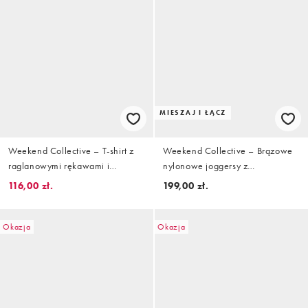
MIESZAJ I ŁĄCZ
Weekend Collective – T-shirt z
Weekend Collective – Brązowe
raglanowymi rękawami i
nylonowe joggersy z
różowym nadrukiem
baryłkowymi nogawkami, część
116,00 zł.
199,00 zł.
zestawu
Okazja
Okazja