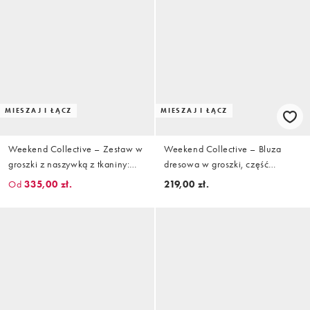
MIESZAJ I ŁĄCZ
MIESZAJ I ŁĄCZ
Weekend Collective – Zestaw w
Weekend Collective – Bluza
groszki z naszywką z tkaniny:
dresowa w groszki, część
bluza dresowa i szorty runner
zestawu
Od
335,00 zł.
219,00 zł.