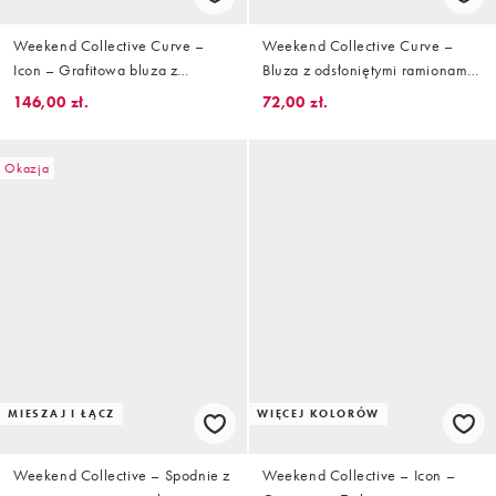
Weekend Collective Curve –
Weekend Collective Curve –
Icon – Grafitowa bluza z
Bluza z odsłoniętymi ramionami
kapturem, logo na plecach i
z materiału interlock w
146,00 zł.
72,00 zł.
efektem sprania
zgaszonym różowym kolorze,
część zestawu
Okazja
MIESZAJ I ŁĄCZ
WIĘCEJ KOLORÓW
Weekend Collective – Spodnie z
Weekend Collective – Icon –