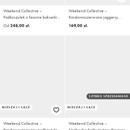
Weekend Collective –
Weekend Collective –
Podkoszulek o fasonie bokserki z
Koralowoczerwone joggersy
grafiką, część zestawu
oversize z baryłkowymi
Od
248,00 zł.
169,00 zł.
nogawkami i grafiką, część
zestawu
SZYBKO SPRZEDAWANE
MIESZAJ I ŁĄCZ
MIESZAJ I ŁĄCZ
Weekend Collective –
Weekend Collective –
Koralowoczerwony podkoszulek
Niebiesko-biały zestaw dresowy