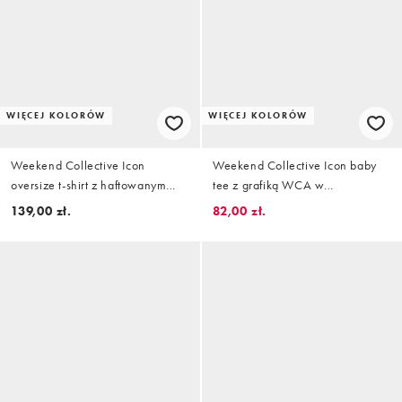
WIĘCEJ KOLORÓW
WIĘCEJ KOLORÓW
Weekend Collective Icon
Weekend Collective Icon baby
oversize t-shirt z haftowanym
tee z grafiką WCA w
nadrukiem WCA w
jaskrawoczerwonym kolorze
139,00 zł.
82,00 zł.
przygaszonym różu