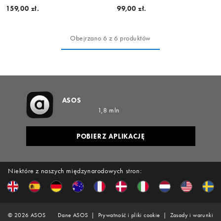
159,00 zł.
99,00 zł.
Obejrzano 6 z 6 produktów
ASOS
1,8 mln
POBIERZ APLIKACJĘ
Niektóre z naszych międzynarodowych stron:
©
2026
ASOS
Dane ASOS
Prywatność i pliki cookie
Zasady i warunki