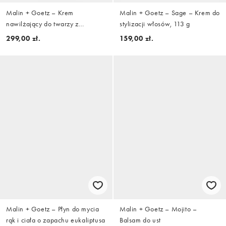
Malin + Goetz – Krem
Malin + Goetz – Sage – Krem do
nawilżający do twarzy z
stylizacji włosów, 113 g
witaminą E
299,00 zł.
159,00 zł.
Malin + Goetz – Płyn do mycia
Malin + Goetz – Mojito –
rąk i ciała o zapachu eukaliptusa
Balsam do ust