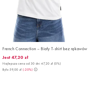
French Connection – Biały T-shirt bez rękawów
Jest 47,20 zł
Jest 47,20 zł. Najlepsza cena od 30 dni 47,20 zł (0%). Było 59,0
Najlepsza cena od 30 dni 47,20 zł
(
0%
)
Było 59,00 zł
(
-20%
)