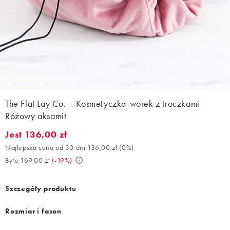
The Flat Lay Co. – Kosmetyczka-worek z troczkami -
Różowy aksamit
Jest 136,00 zł
Jest 136,00 zł. Najlepsza cena od 30 dni 136,00 zł (0%). Było 16
Najlepsza cena od 30 dni 136,00 zł
(
0%
)
Było 169,00 zł
(
-19%
)
Szczegóły produktu
Rozmiar i fason