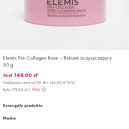
Elemis Pro-Collagen Rose – Balsam oczyszczający
50 g
Jest 144,00 zł
Jest 144,00 zł. Najlepsza cena od 30 dni 144,00 zł (0%). Było 17
Najlepsza cena od 30 dni 144,00 zł
(
0%
)
Było 179,00 zł
(
-19%
)
Szczegóły produktu
Marka