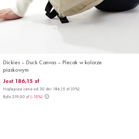
Dickies – Duck Canvas – Plecak w kolorze
piaskowym
Jest 186,15 zł
Jest 186,15 zł. Najlepsza cena od 30 dni 186,15 zł (0%). Było 219
Najlepsza cena od 30 dni 186,15 zł
(
0%
)
Było 219,00 zł
(
-15%
)