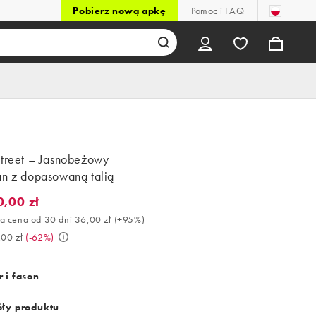
Pobierz nową apkę
Pomoc i FAQ
Street – Jasnobeżowy
an z dopasowaną talią
0,00 zł
,00 zł. Najlepsza cena od 30 dni 36,00 zł (+95%). Było 189,00 zł. 
a cena od 30 dni 36,00 zł
(
+95%
)
,00 zł
(
-62%
)
 i fason
ły produktu