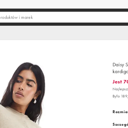
Daisy 
kardig
Jest 7
Jest 70
Najlepsz
Było 189
Rozmiar
Szczegó