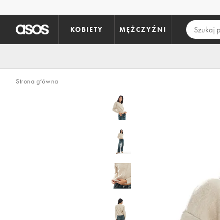
Pomiń i przejdź do głównej zawartości
KOBIETY
MĘŻCZYŹNI
Strona główna