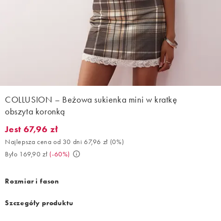
COLLUSION – Beżowa sukienka mini w kratkę
obszyta koronką
Jest 67,96 zł
Jest 67,96 zł. Najlepsza cena od 30 dni 67,96 zł (0%). Było 169,9
Najlepsza cena od 30 dni 67,96 zł
(
0%
)
Było 169,90 zł
(
-60%
)
Rozmiar i fason
Szczegóły produktu