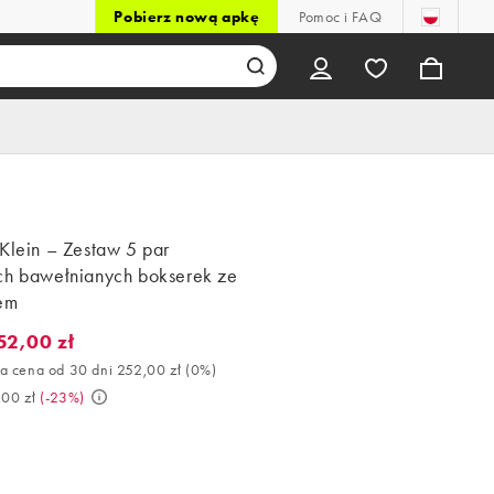
Pobierz nową apkę
Pomoc i FAQ
Klein – Zestaw 5 par
ch bawełnianych bokserek ze
hem
52,00 zł
2,00 zł. Najlepsza cena od 30 dni 252,00 zł (0%). Było 329,00 zł. 
a cena od 30 dni 252,00 zł
(
0%
)
,00 zł
(
-23%
)