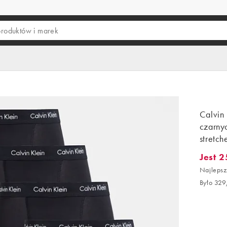
Calvin 
czarny
stretc
Jest 2
Jest 25
Najlepsz
Było 329