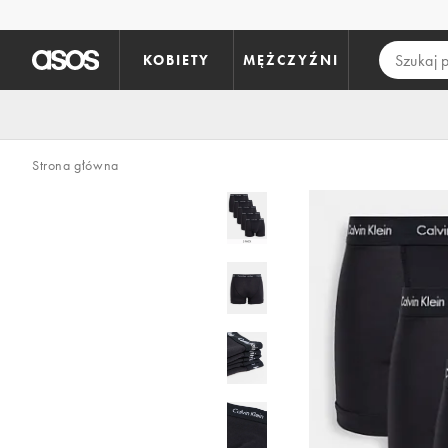
Pomiń i przejdź do głównej zawartości
KOBIETY
MĘŻCZYŹNI
Strona główna