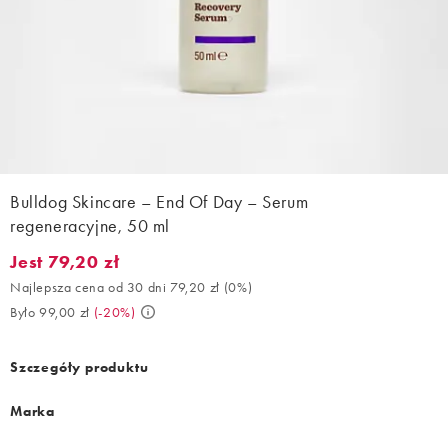
Bulldog Skincare – End Of Day – Serum
regeneracyjne, 50 ml
Jest 79,20 zł
Jest 79,20 zł. Najlepsza cena od 30 dni 79,20 zł (0%). Było 99,0
Najlepsza cena od 30 dni 79,20 zł
(
0%
)
Było 99,00 zł
(
-20%
)
Szczegóły produktu
Marka