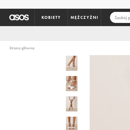
Pomiń i przejdź do głównej zawartości
KOBIETY
MĘŻCZYŹNI
Strona główna