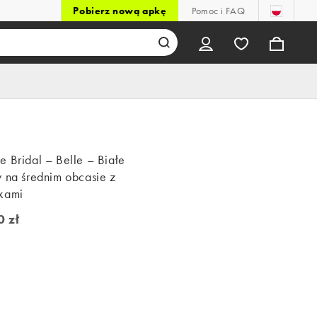
Pobierz nową apkę
Pomoc i FAQ
 Bridal – Belle – Białe
y na średnim obcasie z
kami
0 zł
zł