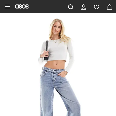
Pomiń i przejdź do głównej zawartości