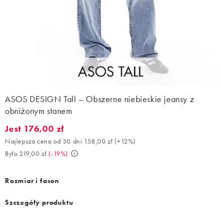
ASOS DESIGN Tall – Obszerne niebieskie jeansy z
obniżonym stanem
Jest 176,00 zł
Jest 176,00 zł. Najlepsza cena od 30 dni 158,00 zł (+12%). Było 
Najlepsza cena od 30 dni 158,00 zł
(
+12%
)
Było 219,00 zł
(
-19%
)
Rozmiar i fason
Szczegóły produktu