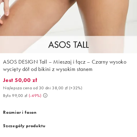
ASOS DESIGN Tall – Mieszaj i łącz – Czarny wysoko
wycięty dół od bikini z wysokim stanem
Jest 50,00 zł
Jest 50,00 zł. Najlepsza cena od 30 dni 38,00 zł (+32%). Było 99
Najlepsza cena od 30 dni 38,00 zł
(
+32%
)
Było 99,00 zł
(
-49%
)
Rozmiar i fason
Szczegóły produktu