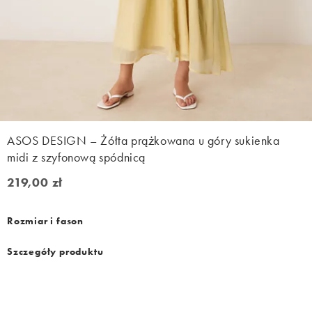
ASOS DESIGN – Żółta prążkowana u góry sukienka
midi z szyfonową spódnicą
219,00 zł
219,00 zł
Rozmiar i fason
Szczegóły produktu