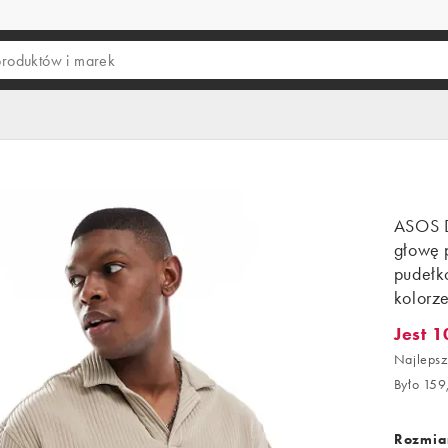
ASOS D
głowę 
pudełk
kolorz
Jest 1
Jest 10
Najlepsz
Było 159
Rozmiar