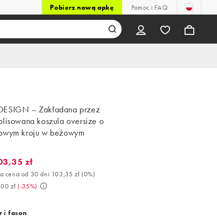
Pobierz nową apkę
Pomoc i FAQ
ESIGN – Zakładana przez
plisowana koszula oversize o
owym kroju w beżowym
e
03,35 zł
3,35 zł. Najlepsza cena od 30 dni 103,35 zł (0%). Było 159,00 zł. 
a cena od 30 dni 103,35 zł
(
0%
)
,00 zł
(
-35%
)
 i fason