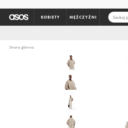
Pomiń i przejdź do głównej zawartości
KOBIETY
MĘŻCZYŹNI
Strona główna