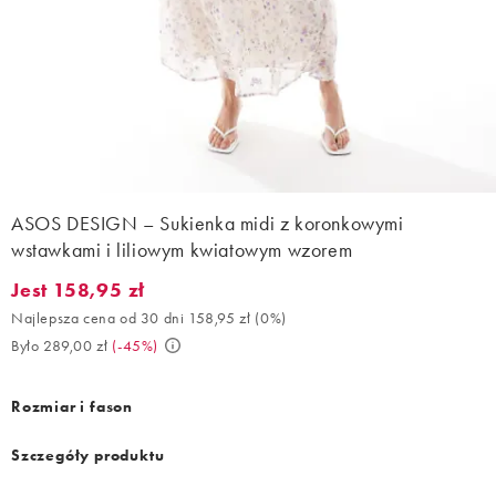
ASOS DESIGN – Sukienka midi z koronkowymi
wstawkami i liliowym kwiatowym wzorem
Jest 158,95 zł
Jest 158,95 zł. Najlepsza cena od 30 dni 158,95 zł (0%). Było 28
Najlepsza cena od 30 dni 158,95 zł
(
0%
)
Było 289,00 zł
(
-45%
)
Rozmiar i fason
Szczegóły produktu