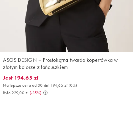
ASOS DESIGN – Prostokątna twarda kopertówka w
złotym kolorze z łańcuszkiem
Jest 194,65 zł
Jest 194,65 zł. Najlepsza cena od 30 dni 194,65 zł (0%). Było 22
Najlepsza cena od 30 dni 194,65 zł
(
0%
)
Było 229,00 zł
(
-15%
)