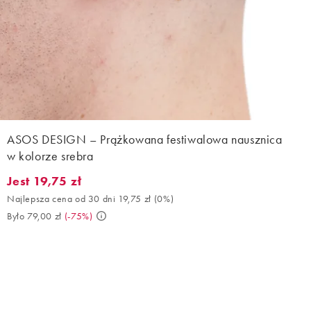
ASOS DESIGN – Prążkowana festiwalowa nausznica
w kolorze srebra
Jest 19,75 zł
Jest 19,75 zł. Najlepsza cena od 30 dni 19,75 zł (0%). Było 79,00
Najlepsza cena od 30 dni 19,75 zł
(
0%
)
Było 79,00 zł
(
-75%
)