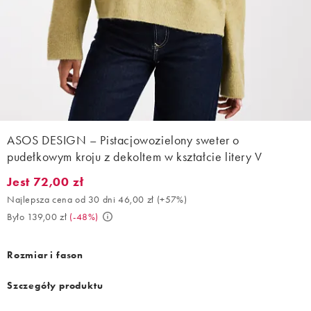
ASOS DESIGN – Pistacjowozielony sweter o
pudełkowym kroju z dekoltem w kształcie litery V
Jest 72,00 zł
Jest 72,00 zł. Najlepsza cena od 30 dni 46,00 zł (+57%). Było 13
Najlepsza cena od 30 dni 46,00 zł
(
+57%
)
Było 139,00 zł
(
-48%
)
Rozmiar i fason
Szczegóły produktu