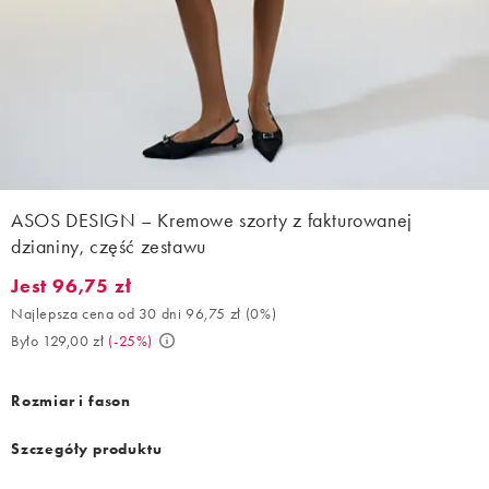
ASOS DESIGN – Kremowe szorty z fakturowanej
dzianiny, część zestawu
Jest 96,75 zł
Jest 96,75 zł. Najlepsza cena od 30 dni 96,75 zł (0%). Było 129,
Najlepsza cena od 30 dni 96,75 zł
(
0%
)
Było 129,00 zł
(
-25%
)
Rozmiar i fason
Szczegóły produktu