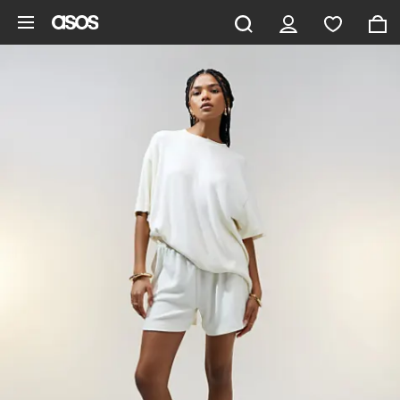
Pomiń i przejdź do głównej zawartości