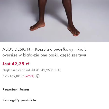
ASOS DESIGN – Koszula o pudełkowym kroju
oversize w biało-zielone paski, część zestawu
Jest 42,25 zł
Jest 42,25 zł. Najlepsza cena od 30 dni 42,25 zł (0%). Było 169,0
Najlepsza cena od 30 dni 42,25 zł
(
0%
)
Było 169,00 zł
(
-75%
)
Rozmiar i fason
Szczegóły produktu