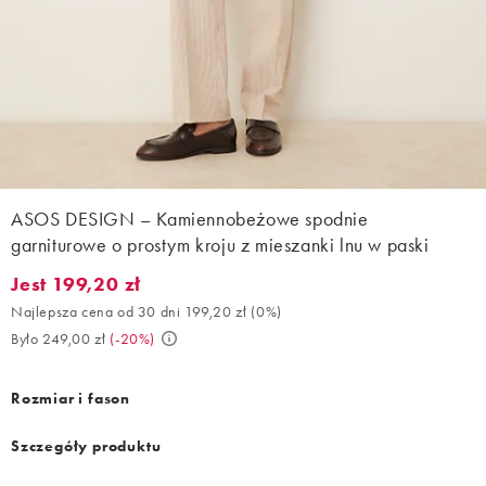
ASOS DESIGN – Kamiennobeżowe spodnie
garniturowe o prostym kroju z mieszanki lnu w paski
Jest 199,20 zł
Jest 199,20 zł. Najlepsza cena od 30 dni 199,20 zł (0%). Było 24
Najlepsza cena od 30 dni 199,20 zł
(
0%
)
Było 249,00 zł
(
-20%
)
Rozmiar i fason
Szczegóły produktu