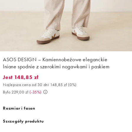
ASOS DESIGN – Kamiennobeżowe eleganckie
lniane spodnie z szerokimi nogawkami i paskiem
Jest 148,85 zł
Jest 148,85 zł. Najlepsza cena od 30 dni 148,85 zł (0%). Było 22
Najlepsza cena od 30 dni 148,85 zł
(
0%
)
Było 229,00 zł
(
-35%
)
Rozmiar i fason
Szczegóły produktu