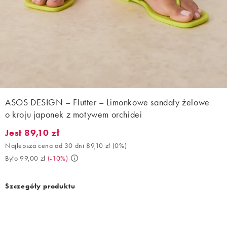
ASOS DESIGN – Flutter – Limonkowe sandały żelowe
o kroju japonek z motywem orchidei
Jest 89,10 zł
Jest 89,10 zł. Najlepsza cena od 30 dni 89,10 zł (0%). Było 99,00
Najlepsza cena od 30 dni 89,10 zł
(
0%
)
Było 99,00 zł
(
-10%
)
Szczegóły produktu